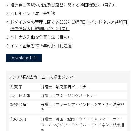
経済自由区域の指定及び運営に関する韓国特別法（目次）
2015年インド改正会社法
ドメイン名の管理に関する2013年10月7日付インドネシア共和国
通信情報大臣規則No.23（目次）
ベトナム労働安全衛生法（目次）
インド企業省2015年6月5日付通達
Download PDF
アジア経済法令ニュース編集メンバー
糸賀 了
弁護士：最高顧問パートナー
瓜生 健太郎
弁護士：マネージングパートナー
設樂 公晴
弁護士：マレーシア・インドネシア・タイ法令担
当
萩野 敦司
弁護士：韓国・越南・タイ・ミャンマー・ラオ
ス・カンボジア・モンゴル・インドネシア法令担
当