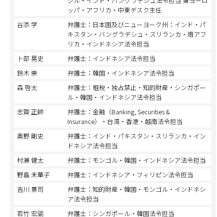
ジル・インド・バングラデシュ法令担当 兼ヨーロ
ッパ・アフリカ・中東デスク主任
谷添 学
弁護士：日本国及びニューヨーク州：インド・パ
キスタン・バングラデシュ・スリランカ・南アフ
リカ・インドネシア法令担当
卜部 晃史
弁護士：インドネシア法令担当
鈴木 崇
弁護士：韓国・インドネシア法令担当
森 啓太
弁護士：租税・独占禁止・知的財産・シンガポー
ル・韓国・インドネシア法令担当
志賀 正帥
弁護士：金融（Banking, Securities &
Insurance）・台湾・香港・越南法令担当
奥野 剛史
弁護士：インド・パキスタン・スリランカ・イン
ドネシア法令担当
村瀬 健太
弁護士：モンゴル・韓国・インドネシア法令担当
野島 未華子
弁護士：インドネシア・フィリピン法令担当
吉川 景司
弁護士：知的財産・韓国・モンゴル・インドネシ
ア法令担当
若竹 宏諭
弁護士：シンガポール・韓国法令担当