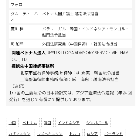
フォロ
ダム ティ ハ
ベトナム国弁護士 越南法令担当
オ
廣川 梓
パラリーガル：韓国・インドネシア・モンゴル・
越南法令担当
周 加萍
外国法研究員（中国律師）：韓国法令担当
関連ベトナム法人
URYU & ITOGA ADVISORY SERVICE VIETNAM
CO.,LTD
提携先中国律師事務所
北京市堅石律師事務所 律師：柳 錦実：韓国法令担当
上海堅海律師事務所 律師：厳 海忠：越南法令担当
（追記）
1.中国の主要法令の日本語訳文は、アジア経済法令速報（年24 回
発行）を通じて有償にて提供しております。
中国
ベトナム
韓国
インドネシア
シンガポール
カザフスタン
ウズベキスタン
トルコ
ロシア
ポーランド