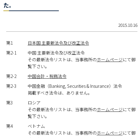
た。
2015.10.16
第1
日本国 主要新法令及び改正法令
第2-1
中国 主要新法令及び改正法令
その最新法令リストは、当事務所の
ホームページ
にて御
覧下さい。
第2-2
中国会計・税務法令
第2-3
中国金融（Banking, Securities & Insurance）法令
掲載すべき法令は、ありません。
第3
ロシア
その最新法令リストは、当事務所の
ホームページ
にて御
覧下さい。
第4
ベトナム
その最新法令リストは、当事務所の
ホームページ
にて御