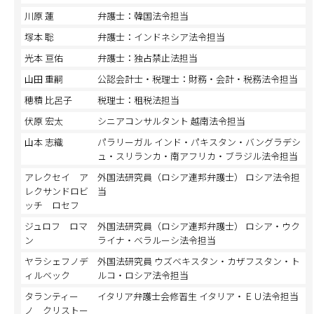
川原 蓮
弁護士：韓国法令担当
塚本 聡
弁護士：インドネシア法令担当
光本 亘佑
弁護士：独占禁止法担当
山田 重嗣
公認会計士・税理士：財務・会計・税務法令担当
穂積 比呂子
税理士：租税法担当
伏原 宏太
シニアコンサルタント 越南法令担当
山本 志織
パラリーガル インド・パキスタン・バングラデシ
ュ・スリランカ・南アフリカ・ブラジル法令担当
アレクセイ ア
外国法研究員（ロシア連邦弁護士） ロシア法令担
レクサンドロビ
当
ッチ ロセフ
ジュロフ ロマ
外国法研究員（ロシア連邦弁護士） ロシア・ウク
ン
ライナ・ベラルーシ法令担当
ヤラシェフノデ
外国法研究員 ウズベキスタン・カザフスタン・ト
ィルベック
ルコ・ロシア法令担当
タランティー
イタリア弁護士会修習生 イタリア・ＥＵ法令担当
ノ クリストー