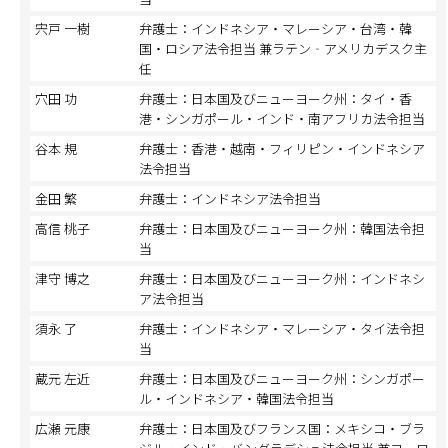
宍戸 一樹
弁護士：インドネシア・マレーシア・台湾・韓
国・ロシア法令担当 兼ラテン‐アメリカデスク主
任
穴田 功
弁護士：日本国及びニューヨーク州：タイ・香
港・シンガポール・インド・南アフリカ法令担当
谷本 規
弁護士：香港・越南・フィリピン・インドネシア
法令担当
金田 繁
弁護士：インドネシア法令担当
高信 桃子
弁護士：日本国及びニューヨーク州：韓国法令担
当
津守 博之
弁護士：日本国及びニューヨーク州：インドネシ
ア法令担当
須永 了
弁護士：インドネシア・マレーシア・タイ法令担
当
蔵元 左近
弁護士：日本国及びニューヨーク州：シンガポー
ル・インドネシア・韓国法令担当
広瀬 元康
弁護士：日本国及びフランス国：メキシコ・ブラ