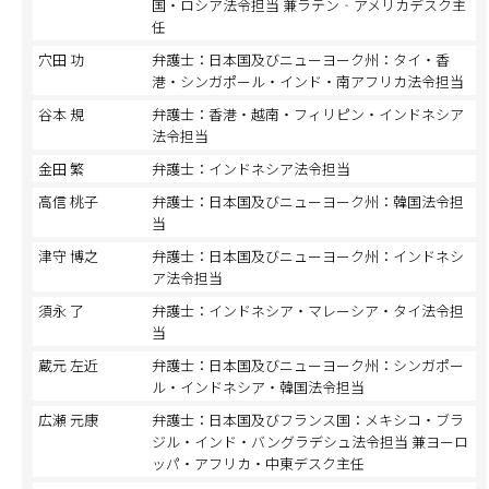
国・ロシア法令担当 兼ラテン‐アメリカデスク主
任
穴田 功
弁護士：日本国及びニューヨーク州：タイ・香
港・シンガポール・インド・南アフリカ法令担当
谷本 規
弁護士：香港・越南・フィリピン・インドネシア
法令担当
金田 繁
弁護士：インドネシア法令担当
高信 桃子
弁護士：日本国及びニューヨーク州：韓国法令担
当
津守 博之
弁護士：日本国及びニューヨーク州：インドネシ
ア法令担当
須永 了
弁護士：インドネシア・マレーシア・タイ法令担
当
蔵元 左近
弁護士：日本国及びニューヨーク州：シンガポー
ル・インドネシア・韓国法令担当
広瀬 元康
弁護士：日本国及びフランス国：メキシコ・ブラ
ジル・インド・バングラデシュ法令担当 兼ヨーロ
ッパ・アフリカ・中東デスク主任