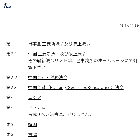
た。
2015.11.06
第1
日本国 主要新法令及び改正法令
第2-1
中国 主要新法令及び改正法令
その最新法令リストは、当事務所の
ホームページ
にて御
覧下さい。
第2-2
中国会計・税務法令
第2-3
中国金融（Banking, Securities & Insurance）法令
第3
ロシア
第4
ベトナム
掲載すべき法令は、ありません。
第5
韓国
第6
台湾