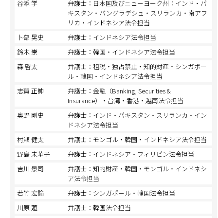
谷添 学
弁護士：日本国及びニューヨーク州：インド・パ
キスタン・バングラデシュ・スリランカ・南アフ
リカ・インドネシア法令担当
卜部 晃史
弁護士：インドネシア法令担当
鈴木 崇
弁護士：韓国・インドネシア法令担当
森 啓太
弁護士：租税・独占禁止・知的財産・シンガポー
ル・韓国・インドネシア法令担当
志賀 正帥
弁護士：金融（Banking, Securities &
Insurance）・台湾・香港・越南法令担当
奥野 剛史
弁護士：インド・パキスタン・スリランカ・イン
ドネシア法令担当
村瀬 健太
弁護士：モンゴル・韓国・インドネシア法令担当
野島 未華子
弁護士：インドネシア・フィリピン法令担当
吉川 景司
弁護士：知的財産・韓国・モンゴル・インドネシ
ア法令担当
若竹 宏諭
弁護士：シンガポール・韓国法令担当
川原 蓮
弁護士：韓国法令担当