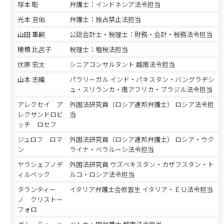
塚本 聡
弁護士：インドネシア法令担当
光本 亘佑
弁護士：独占禁止法担当
山田 重嗣
公認会計士・税理士：財務・会計・税務法令担当
穂積 比呂子
税理士：租税法担当
伏原 宏太
シニアコンサルタント 越南法令担当
山本 志織
パラリーガル インド・パキスタン・バングラデシ
ュ・スリランカ・南アフリカ・ブラジル法令担当
アレクセイ ア
外国法研究員（ロシア連邦弁護士） ロシア法令担
レクサンドロビ
当
ッチ ロセフ
ジュロフ ロマ
外国法研究員（ロシア連邦弁護士） ロシア・ウク
ン
ライナ・ベラルーシ法令担当
ヤラシェフノデ
外国法研究員 ウズベキスタン・カザフスタン・ト
ィルベック
ルコ・ロシア法令担当
タランティー
イタリア弁護士会修習生 イタリア・ＥＵ法令担当
ノ クリストー
フォロ