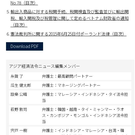
No.78（目次）
輸出入商品に対する税関手続、税関検査及び監査並びに輸出関
税、輸入関税及び税管理に関して定めるベトナム財政省の通知
（目次）
憲法裁判所に関する2015年6月25日付ポーランド法律（目次）
Download PDF
アジア経済法令ニュース編集メンバー
糸賀 了
弁護士：最高顧問パートナー
瓜生 健太郎
弁護士：マネージングパートナー
設樂 公晴
弁護士：マレーシア・インドネシア・タイ法令担
当
萩野 敦司
弁護士：韓国・越南・タイ・ミャンマー・ラオ
ス・カンボジア・モンゴル・インドネシア法令担
当
宍戸 一樹
弁護士：インドネシア・マレーシア・台湾・韓