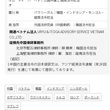
ダム ティ ハ
ベトナム国弁護士 越南法令担当
オ
廣川 梓
パラリーガル：韓国・インドネシア・モンゴル・
越南法令担当
周 加萍
外国法研究員（中国律師）：韓国法令担当
関連ベトナム法人
URYU & ITOGA ADVISORY SERVICE VIETNAM
CO.,LTD
提携先中国律師事務所
北京市堅石律師事務所 律師：柳 錦実：韓国法令担当
上海堅海律師事務所 律師：厳 海忠：越南法令担当
（追記）
1.中国の主要法令の日本語訳文は、アジア経済法令速報（年24 回
発行）を通じて有償にて提供しております。
中国
ベトナム
韓国
インドネシア
シンガポール
カザフスタン
ウズベキスタン
トルコ
ロシア
ポーランド
マグレブ