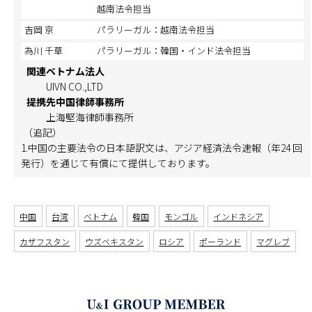
越南法令担当
吉岡 京
パラリーガル：越南法令担当
為川 千草
パラリーガル：韓国・インド法令担当
関連ベトナム法人
UIVN CO.,LTD
提携先中国律師事務所
上海堅海律師事務所
（追記）
1.中国の主要法令の日本語訳文は、アジア経済法令速報（年24 回
発行）を通じて有償にて提供しております。
中国
台湾
ベトナム
韓国
モンゴル
インドネシア
カザフスタン
ウズベキスタン
ロシア
ポーランド
マグレブ