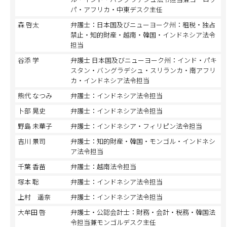
パ・アフリカ・中東デスク主任
森 啓太
弁護士：日本国及びニューヨーク州：租税・独占
禁止・知的財産・越南・韓国・インドネシア法令
担当
谷添 学
弁護士 日本国及びニューヨーク州：インド・パキ
スタン・バングラデシュ・スリランカ・南アフリ
カ・インドネシア法令担当
熊代 なつみ
弁護士：インドネシア法令担当
卜部 晃史
弁護士：インドネシア法令担当
野島 未華子
弁護士：インドネシア・フィリピン法令担当
吉川 景司
弁護士：知的財産・韓国・モンゴル・インドネシ
ア法令担当
千葉 香苗
弁護士：越南法令担当
塚本 聡
弁護士：インドネシア法令担当
上村 遥奈
弁護士：インドネシア法令担当
大牟田 啓
弁護士・公認会計士：財務・会計・税務・韓国法
令担当兼モンゴルデスク主任