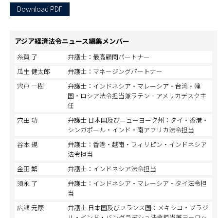
Download PDF
アジア経済法令ニュース編集メンバー
糸賀 了
弁護士：最高顧問パートナー
瓜生 健太郎
弁護士：マネージングパートナー
宍戸 一樹
弁護士：インドネシア・マレーシア・台湾・韓
国・ロシア法令担当兼ラテン‐アメリカデスク主
任
穴田 功
弁護士 日本国及びニューヨーク州：タイ・香港・
シンガポール・インド・南アフリカ法令担当
谷本 規
弁護士：香港・越南・フィリピン・インドネシア
法令担当
金田 繁
弁護士：インドネシア法令担当
須永 了
弁護士：インドネシア・マレーシア・タイ法令担
当
広瀬 元康
弁護士 日本国及びフランス国：メキシコ・ブラジ
ル・インド・バングラデシュ法令担当兼ヨーロッ