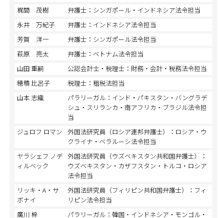
梶間 茂樹
弁護士：シンガポール・インドネシア法令担当
永井 万紀子
弁護士：インドネシア法令担当
芳賀 洋一
弁護士：シンガポール法令担当
萩原 亮太
弁護士：ベトナム法令担当
山田 重嗣
公認会計士・税理士：財務・会計・税務法令担当
穂積 比呂子
税理士：租税法担当
山本 志織
パラリーガル：インド・パキスタン・バングラデ
シュ・スリランカ・南アフリカ・ブラジル法令担
当
ジュロフ ロマン
外国法研究員（ロシア連邦弁護士）：ロシア・ウ
クライナ・ベラルーシ法令担当
ヤラシェフ ノデ
外国法研究員（ウズベキスタン共和国弁護士）：
ィルベック
ウズベキスタン・カザフスタン・トルコ・ロシア
法令担当
リッキ・A・サ
外国法研究員（フィリピン共和国弁護士）：フィ
ボナイ
リピン法令担当
廣川 梓
パラリーガル：韓国・インドネシア・モンゴル・