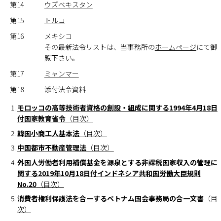
第14
ウズベキスタン
第15
トルコ
第16
メキシコ
その最新法令リストは、当事務所の
ホームページ
にて御
覧下さい。
第17
ミャンマー
第18
添付法令資料
モロッコの高等技術者資格の創設・組成に関する
1994
年
4
月
18
日
付国家教育省令
（目次）
韓国小商工人基本法
（目次）
中国都市不動産管理法
（目次）
外国人労働者利用補償基金を源泉とする非課税国家収入の管理に
関する2019年10月18日付インドネシア共和国労働大臣規則
No.20
（目次）
消費者権利保護法を合一するベトナム国会事務局の合一文書
（目
次）