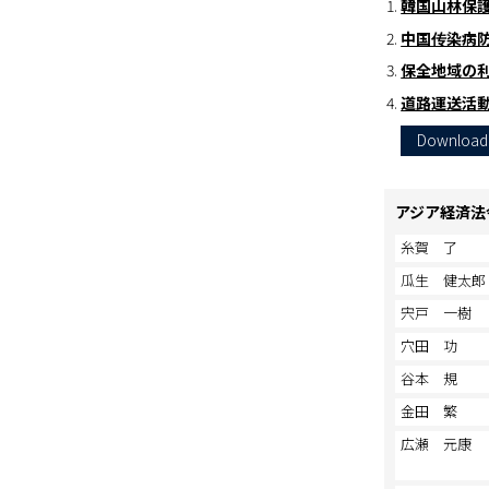
韓国山林保
中国传染病
保全地域の利
道路運送活
Download
アジア経済法
糸賀 了
瓜生 健太郎
宍戸 一樹
穴田 功
谷本 規
金田 繁
広瀬 元康