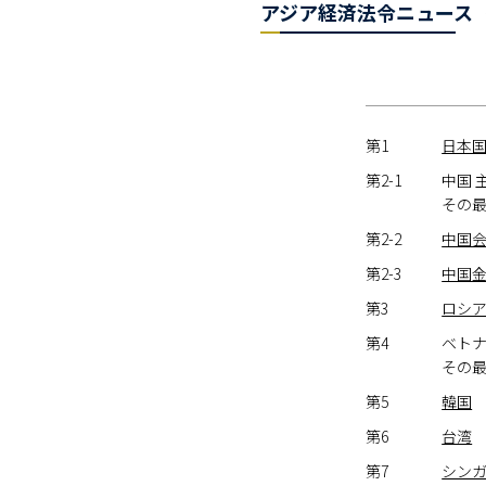
アジア経済法令ニュース（
第1
日本国
第2-1
中国 
その
第2-2
中国
第2-3
中国金融（
第3
ロシ
第4
ベト
その
第5
韓国
第6
台湾
第7
シン