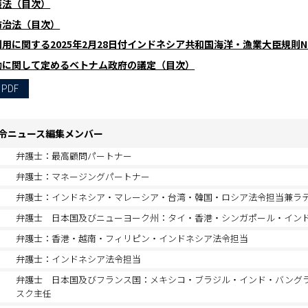
護法（目次）
防治法（目次）
用に関する2025年2月28日付インドネシア共和国海洋・漁業大臣規則No
動に関して定めるベトナム政府の議定（目次）
 PDF
令ニュース編集メンバー
弁護士：最高顧問パートナー
弁護士：マネージングパートナー
弁護士：インドネシア・マレーシア・台湾・韓国・ロシア法令担当兼ラ
弁護士 日本国及びニューヨーク州：タイ・香港・シンガポール・イン
弁護士：香港・越南・フィリピン・インドネシア法令担当
弁護士：インドネシア法令担当
弁護士 日本国及びフランス国：メキシコ・ブラジル・インド・バング
スク主任