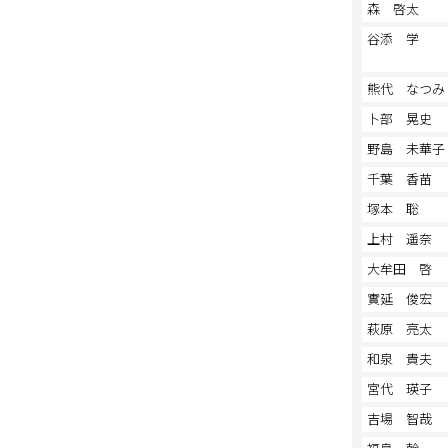
森 啓太
谷添 学
熊代 なつみ
卜部 晃史
野島 未華子
千葉 香苗
塚本 聡
上村 遥奈
大牟田 啓
實延 俊宏
萩原 亮太
和泉 貴夫
宮代 瑛子
吉場 智哉