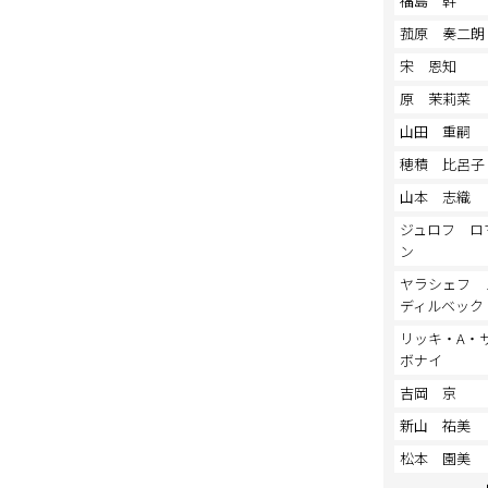
福島 幹
菰原 奏二朗
宋 恩知
原 茉莉菜
山田 重嗣
穂積 比呂子
山本 志織
ジュロフ ロ
ン
ヤラシェフ 
ディルベック
リッキ・A・
ボナイ
吉岡 京
新山 祐美
松本 園美