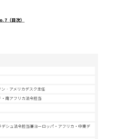
. 7（目次）
テン‐アメリカデスク主任
ド・南アフリカ法令担当
ラデシュ法令担当兼ヨーロッパ・アフリカ・中東デ