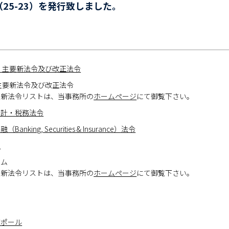
25-23）を発行致しました。
 主要新法令及び改正法令
主要新法令及び改正法令
最新法令リストは、当事務所の
ホームページ
にて御覧下さい。
会計・税務法令
Banking, Securities & Insurance）法令
ア
ナム
最新法令リストは、当事務所の
ホームページ
にて御覧下さい。
ガポール