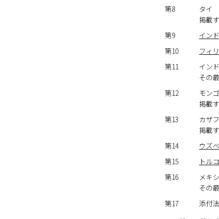
第8
タイ
掲載
第9
イン
第10
フィ
第11
イン
その
第12
モン
掲載
第13
カザ
掲載
第14
ウズ
第15
トル
第16
メキ
その
第17
添付