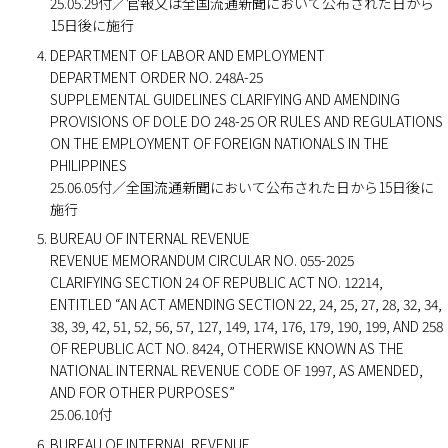
25.05.29付／官報又は全国流通新聞において公布された日から
15日後に施行
DEPARTMENT OF LABOR AND EMPLOYMENT
DEPARTMENT ORDER NO. 248A-25
SUPPLEMENTAL GUIDELINES CLARIFYING AND AMENDING
PROVISIONS OF DOLE DO 248-25 OR RULES AND REGULATIONS
ON THE EMPLOYMENT OF FOREIGN NATIONALS IN THE
PHILIPPINES
25.06.05付／全国流通新聞において公布された日から15日後に
施行
BUREAU OF INTERNAL REVENUE
REVENUE MEMORANDUM CIRCULAR NO. 055-2025
CLARIFYING SECTION 24 OF REPUBLIC ACT NO. 12214,
ENTITLED “AN ACT AMENDING SECTION 22, 24, 25, 27, 28, 32, 34,
38, 39, 42, 51, 52, 56, 57, 127, 149, 174, 176, 179, 190, 199, AND 258
OF REPUBLIC ACT NO. 8424, OTHERWISE KNOWN AS THE
NATIONAL INTERNAL REVENUE CODE OF 1997, AS AMENDED,
AND FOR OTHER PURPOSES”
25.06.10付
BUREAU OF INTERNAL REVENUE