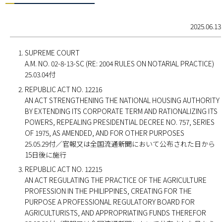
2025.06.13
SUPREME COURT
A.M. NO. 02-8-13-SC (RE: 2004 RULES ON NOTARIAL PRACTICE)
25.03.04付
REPUBLIC ACT NO. 12216
AN ACT STRENGTHENING THE NATIONAL HOUSING AUTHORITY
BY EXTENDING ITS CORPORATE TERM AND RATIONALIZING ITS
POWERS, REPEALING PRESIDENTIAL DECREE NO. 757, SERIES
OF 1975, AS AMENDED, AND FOR OTHER PURPOSES
25.05.29付／官報又は全国流通新聞において公布された日から
15日後に施行
REPUBLIC ACT NO. 12215
AN ACT REGULATING THE PRACTICE OF THE AGRICULTURE
PROFESSION IN THE PHILIPPINES, CREATING FOR THE
PURPOSE A PROFESSIONAL REGULATORY BOARD FOR
AGRICULTURISTS, AND APPROPRIATING FUNDS THEREFOR