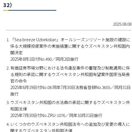
32）
2025.08.08
「Sea breeze Uzbekistan」オールシーズンリゾート施設の建設に
係る大規模投資案件の実施措置に関するウズベキスタン共和国内
閣決定
2025年8月1日付No.490／同月2日施行
有価証券市場分野における法令違反事件の審理及び制裁適用に係
る規則の承認に関するウズベキスタン共和国有望案件国家当局長
官の命令
2025年6月19日付No.08 同年7月30日法務省登録No.3655／同月31日
施行
ウズベキスタン共和国の水法典の承認に関するウズベキスタン共
和国法律
2025年7月30日付No.ZRU-1076／同年10月31日施行
いくつかのウズベキスタン共和国法令への追加及び変更の導入に
関するウズベキスタン共和国法律