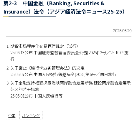
第2-3 中国金融（Banking, Securities &
Insurance）法令（アジア経済法令ニュース25-25）
2025.06.20
期货市场程序化交易管理规定（试行）
25.06.13公布 中国证券监督管理委员会公告[2025]12号／25.10.09施
行
关于废止《银行卡业务管理办法》的决定
25.06.07公布 中国人民银行等总局令[2025]第6号／同日施行
关于金融支持福建探索海峡两岸融合发展新路 建设两岸融合发展示
范区的若干措施
25.06.01公布 中国人民银行等
中国
バンキング