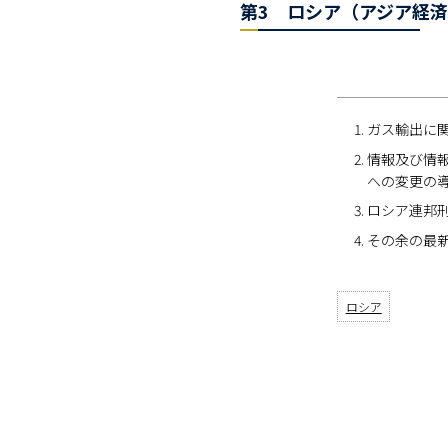
第3 ロシア（アジア経済法
ガス輸出に関
情報及び情報
への変更の導入
ロシア連邦刑
その余の最
ロシア