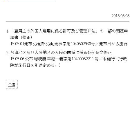
2015.05.08
「雇用主の外国人雇用に係る許可及び管理弁法」の一部の関連申
請書（修正）
15.05.01発布 労働部 労動発事字第1040502930号／発布日から施行
台湾地区及び大陸地区の人民の関係に係る条例条文修正
15.05.06 公布 総統府 華總一義字第10400052211 号／未施行（行政
院が施行日を別途定める。）
台湾