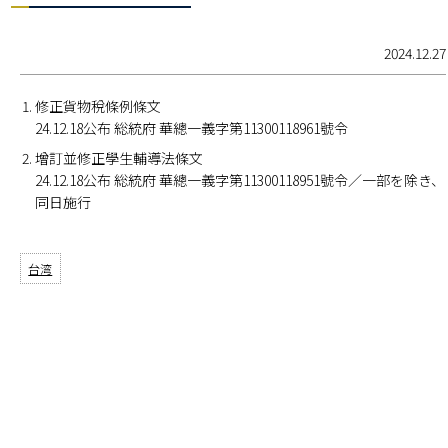
2024.12.27
修正貨物稅條例條文
24.12.18公布 総統府 華總一義字第11300118961號令
增訂並修正學生輔導法條文
24.12.18公布 総統府 華總一義字第11300118951號令／一部を除き、
同日施行
台湾