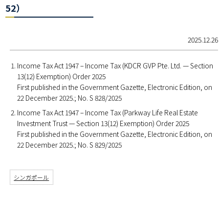
52）
2025.12.26
Income Tax Act 1947 – Income Tax (KDCR GVP Pte. Ltd. — Section
13(12) Exemption) Order 2025
First published in the Government Gazette, Electronic Edition, on
22 December 2025.; No. S 828/2025
Income Tax Act 1947 – Income Tax (Parkway Life Real Estate
Investment Trust — Section 13(12) Exemption) Order 2025
First published in the Government Gazette, Electronic Edition, on
22 December 2025.; No. S 829/2025
シンガポール