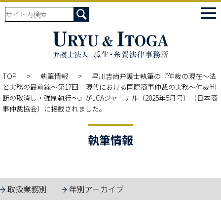
tog
nav
TOP
執筆情報
早川吉尚弁護士執筆の『仲裁の現在～法
と実務の最前線～第17回 現代における国際商事仲裁の実務～仲裁判
断の取消し・強制執行～』がJCAジャーナル（2025年5月号）（日本商
事仲裁協会）に掲載されました。
執筆情報
取扱業務別
年別アーカイブ