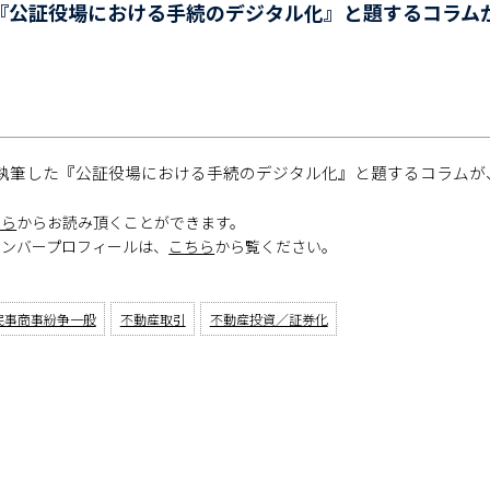
公証役場における手続のデジタル化』と題するコラムが、
執筆した『公証役場における手続のデジタル化』と題するコラムが
ちら
からお読み頂くことができます。
メンバープロフィールは、
こちら
から覧ください。
民事商事紛争一般
不動産取引
不動産投資／証券化