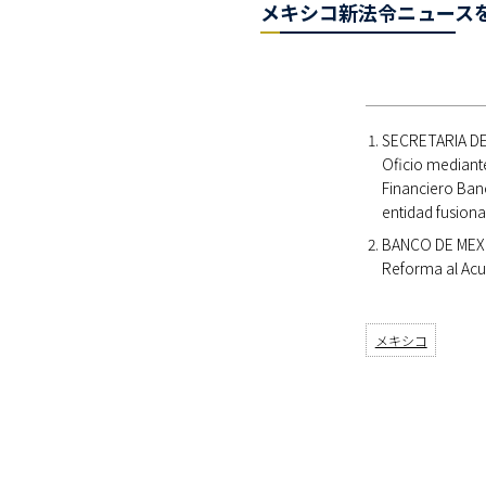
メキシコ新法令ニュース
SECRETARIA D
Oficio mediante
Financiero Ban
entidad fusion
BANCO DE MEX
Reforma al Acu
メキシコ