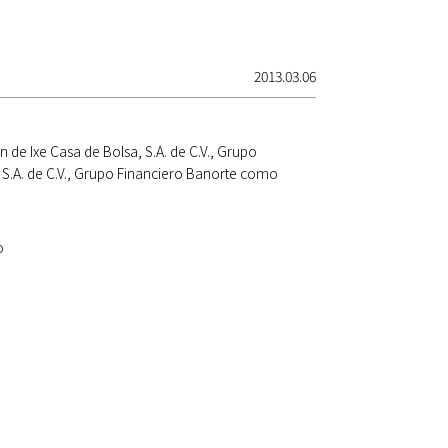
2013.03.06
n de Ixe Casa de Bolsa, S.A. de C.V., Grupo
 S.A. de C.V., Grupo Financiero Banorte como
o