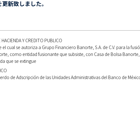
を更新致しました。
E HACIENDA Y CREDITO PUBLICO
 el cual se autoriza a Grupo Financiero Banorte, S.A. de C.V. para la fusió
orte, como entidad fusionante que subsiste, con Casa de Bolsa Banorte,
ada que se extingue
ICO
erdo de Adscripción de las Unidades Administrativas del Banco de Méxic