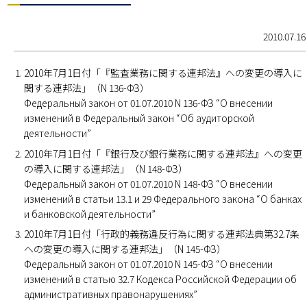
2010.07.16
2010年7月1日付「『監査業務に関する連邦法』への変更の導入に
関する連邦法」（N 136-ФЗ）
Федеральный закон от 01.07.2010 N 136-ФЗ “О внесении
изменений в Федеральный закон “Об аудиторской
деятельности”
2010年7月1日付「『銀行及び銀行業務に関する連邦法』への変更
の導入に関する連邦法」（N 148-ФЗ）
Федеральный закон от 01.07.2010 N 148-ФЗ “О внесении
изменений в статьи 13.1 и 29 Федерального закона “О банках
и банковской деятельности”
2010年7月1日付「行政的義務違反行為に関する連邦法典第32.7条
への変更の導入に関する連邦法」（N 145-ФЗ）
Федеральный закон от 01.07.2010 N 145-ФЗ “О внесении
изменений в статью 32.7 Кодекса Российской Федерации об
административных правонарушениях”