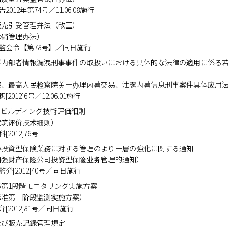
公告2012年第74号／11.06.08施行
販売引受管理弁法（改正）
承销管理办法）
布 証監会令【第78号】／同日施行
び内部者情報漏洩刑事事件の取扱いにおける具体的な法律の適用に係る
院、最高人民检察院关于办理内幕交易、泄露内幕信息刑事案件具体应用
釈[2012]6号／12.06.01施行
層ビルディング技術評価細則
建筑评价技术细则）
科[2012]76号
の投資型保険業務に対する管理のより一層の強化に関する通知
加强财产保险公司投资型保险业务管理的通知）
 保監発[2012]40号／同日施行
第1段階モニタリング実施方案
标准第一阶段监测实施方案）
 環弁[2012]81号／同日施行
及び販売記録管理規定