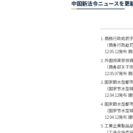
中国新法令ニュースを更
商務行政処罰
（商务行政处
12.05.12発布
外国投資家投
（商务部关于
12.05.07発布
国家節水型都
（国家节水型
12.04.12発布
国家節水型都
（国家节水型
12.04.12発布
工業企業製品
（工业企业产