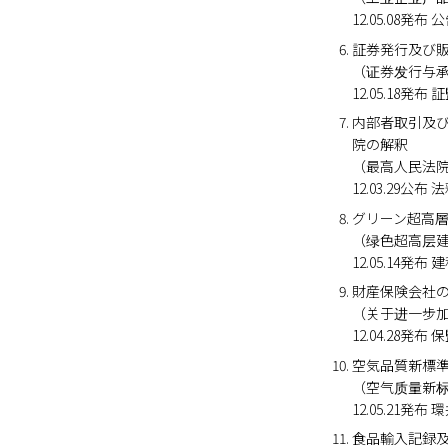
12.05.08発布 
証券発行及び
（证券发行与
12.05.18発
内部者取引及
院の解釈
（最高人民法
12.03.29公布 法
グリーン超高
（绿色超高层
12.05.14発布 建
財産保険会社
（关于进一步
12.04.28発布
空気品質新標準
（空气质量新
12.05.21発布
食品輸入記録