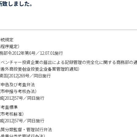
新致しました。
手続規定
罚程序规定）
 商務部令2012年第6号／12.07.01施行
資ベンチャー投資企業の届出による記録管理の完全化に関する商務部の
完善外商投资创业投资企业备案管理的通知）
 商資函[2012]269号／同日施行
市申告及び考査弁法
城市申报与考核办法）
 建城[2012]57号／同日施行
市考査標準
城市考核标准）
 建城[2012]57号／同日施行
品質分類監督・管理試行弁法
品质量分类监管试行办法）