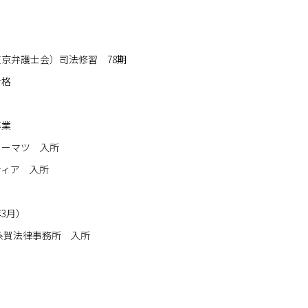
京弁護士会）司法修習 78期
合格
卒業
トーマツ 入所
ティア 入所
年3月）
糸賀法律事務所 入所