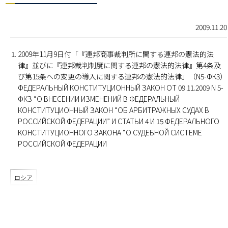
2009.11.20
2009年11月9日付「『連邦商事裁判所に関する連邦の憲法的法
律』並びに『連邦裁判制度に関する連邦の憲法的法律』第4条及
び第15条への変更の導入に関する連邦の憲法的法律」（N5-ФК3）
ФЕДЕРАЛЬНЫЙ КОНСТИТУЦИОННЫЙ ЗАКОН ОТ 09.11.2009 N 5-
ФКЗ “О ВНЕСЕНИИ ИЗМЕНЕНИЙ В ФЕДЕРАЛЬНЫЙ
КОНСТИТУЦИОННЫЙ ЗАКОН “ОБ АРБИТРАЖНЫХ СУДАХ В
РОССИЙСКОЙ ФЕДЕРАЦИИ” И СТАТЬИ 4 И 15 ФЕДЕРАЛЬНОГО
КОНСТИТУЦИОННОГО ЗАКОНА “О СУДЕБНОЙ СИСТЕМЕ
РОССИЙСКОЙ ФЕДЕРАЦИИ
ロシア