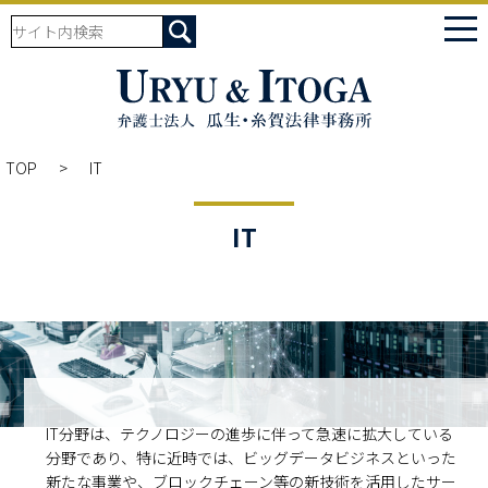
tog
nav
TOP
IT
IT
IT分野は、テクノロジーの進歩に伴って急速に拡大している
分野であり、特に近時では、ビッグデータビジネスといった
新たな事業や、ブロックチェーン等の新技術を活用したサー