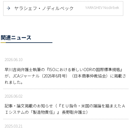
ヤラシェフ・ノディルベック
YARASHEV Nodirbek
関連ニュース
2026.06.10
早川吉尚弁護士執筆の『ISOにおける新しいODRの国際標準規格』
が、JCAジャーナル（2026年6月号）（日本商事仲裁協会）に掲載さ
れました。
2026.06.02
記事・論文掲載のお知らせ（『ＥＵ指令・米国の議論を踏まえたＡ
Ｉシステムの「製造物責任」』 長野聡弁護士）
2025.03.21