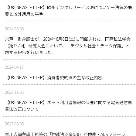
【U&I NEWSLETTER】欧州デジタルサービス法についてー法律の概
要と域外適用の基準
2024.06.08
宍戸一樹弁護士が、2024年6月8日(土)に開催された、国際私法学会
（第137回）研究大会において、「デジタル社会とデータ保護」と
題する報告を行いました。
2024.04.17
【U&I NEWSLETTER】消費者契約法の主な改正内容
2023.11.02
【U&I NEWSLETTER】ネット利用者情報の保護に関する電気通信事
業法改正について
2023.06.05
早川吉尚弁護士執筆の『仲裁法23条5項』が仲裁・ADRフォーラ