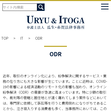
tog
nav
TOP
IT
ODR
ODR
近年、取引のオンライン化により、紛争解決に関するサービス・業
務の在り方にも大きな影響が生じています。ことに近時は、COVID-
19の影響による経済活動のリモート化の影響も加わり、オンライン
紛争解決（ODR）の需要が急速に高まっています。特に少額の取引
や、裁判等の管轄と居住地とが遠く離れてしまう案件などにおいて
は、専門家に依頼して訴訟等を行うと費用倒れになりがちであるこ
とから、泣き寝入りする消費者も多く、当事務所においては、この