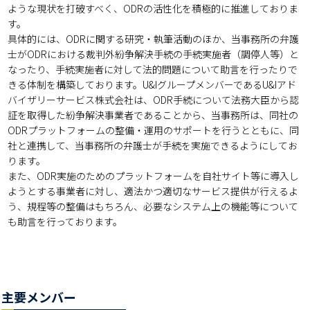
ような現状を打破すべく、ODRの活性化を積極的に推進しておりま
す。

具体的には、ODRに関する研究・執筆活動のほか、当事務所の弁護
士がODRにおける裁判外紛争解決手続の手続実施者（調停人等）と
なったり、手続実施者に対して法的問題について助言を行ったりで
きる体制を構築しております。U&IグループメンバーであるU&Iアド
バイザリーサービス株式会社は、ODR手続について法務大臣から認
証を取得した紛争解決事業者であることから、当事務所は、同社の
ODRプラットフォームの整備・運用のサポートを行うとともに、同
社と連携して、当事務所の弁護士が手続を実施できるようにしてお
ります。

また、ODR実施のためのプラットフォームを自社サイト等に導入し
ようとする事業者に対し、適法かつ適切なサービス提供が行えるよ
う、規程等の整備はもちろん、必要なシステム上の機能等について
も助言を行っております。
主要メンバー