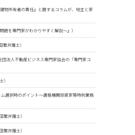
と建物所有者の責任』と題するコラムが、地主と家
諸問題を専門家がわかりやすく解説～』）
金田繁弁護士）
社団法人不動産ビジネス専門家協会の「専門家コ
護士）
キーム選択時のポイント～適格機関投資家等特例業務
金田繁弁護士）
金田繁弁護士）