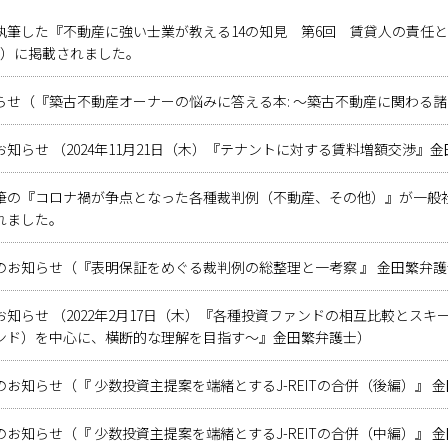
執筆した『不動産に強い士業が教える14の知見 第6回 賃貸人の責任
月号）に掲載されました。
らせ（『築古不動産オーナーの悩みに答える本: ～築古不動産に関わる
知らせ （2024年11月21日（木）『テナントに対する賃料増額交渉』
筆の『コロナ禍が争点となった各種裁判例（不動産、その他）』が一般
れました。
のお知らせ（『表明保証をめぐる裁判例の総整理と一考察 』 金田繁弁
知らせ （2022年2月17日（木）『各種投資ファンドの相互比較とス
ンド）を中心に、横断的な理解を目指す～』金田繁弁護士）
お知らせ（『 少数投資主提案を端緒とするJ-REITの合併（後編）』 
お知らせ（『 少数投資主提案を端緒とするJ-REITの合併（中編）』 