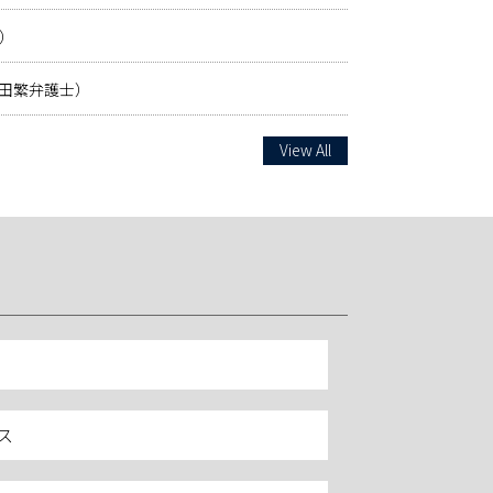
）
金田繁弁護士）
View All
ス