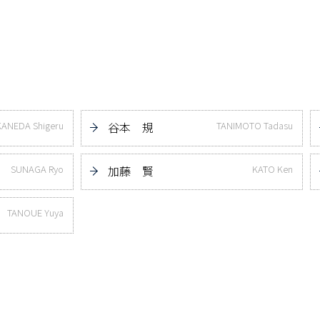
KANEDA Shigeru
谷本 規
TANIMOTO Tadasu
SUNAGA Ryo
加藤 賢
KATO Ken
TANOUE Yuya