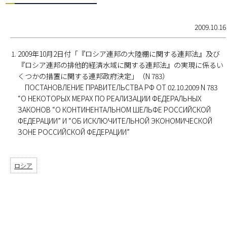
2009.10.16
2009年10月2日付「『ロシア連邦の大陸棚に関する連邦法』及び
『ロシア連邦の排他的経済水域に関する連邦法』の実現に係るい
くつかの措置に関する連邦政府決定」（N 783）
ПОСТАНОВЛЕНИЕ ПРАВИТЕЛЬСТВА РФ ОТ 02.10.2009 N 783
“О НЕКОТОРЫХ МЕРАХ ПО РЕАЛИЗАЦИИ ФЕДЕРАЛЬНЫХ
ЗАКОНОВ “О КОНТИНЕНТАЛЬНОМ ШЕЛЬФЕ РОССИЙСКОЙ
ФЕДЕРАЦИИ” И “ОБ ИСКЛЮЧИТЕЛЬНОЙ ЭКОНОМИЧЕСКОЙ
ЗОНЕ РОССИЙСКОЙ ФЕДЕРАЦИИ”
ロシア