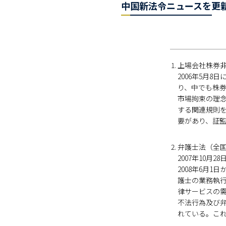
中国新法令ニュースを更
上場会社株券非
2006年5月
り、中でも株
市場拘束の理
する関連規則
要があり、証監
弁護士法（全国人
2007年10
2008年6月
護士の業務執
律サービスの
不法行為及び
れている。こ