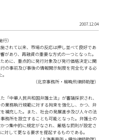
2007.12.04
施行）
が実施されて以来、市場の反応は押し並べて良好であ
反響があり、再融資の重要な方式の一つとなった。
るために、重点的に発行対象及び発行価格決定に関
発行の事前及び事後の情報開示制度を完全化する必
た。
（北京事務所・楊暁飛律師助理）
正された「中華人民共和国弁護士法」が審議採択され、
護士の業務執行規範に対する拘束を強化し、かつ、弁
定を補充した。また、社会の発展進歩及び人々の法
士事務所を設立することも可能となった。弁護士の
確かつ集中的に規定がなされ、厳格な罰則が設定さ
性に対して更なる要求を提起するものである。
（上海事務所・鐘怡律師助理）