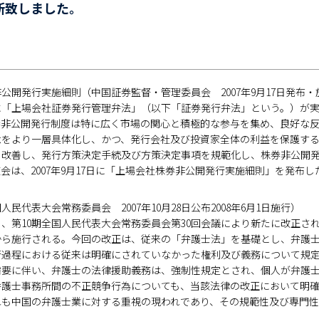
新致しました。
公開発行実施細則（中国証券監督・管理委員会 2007年9月17日発布・
8日に「上場会社証券発行管理弁法」（以下「証券発行弁法」という。）
券非公開発行制度は特に広く市場の関心と積極的な参与を集め、良好な
念をより一層具体化し、かつ、発行会社及び投資家全体の利益を保護す
を改善し、発行方策決定手続及び方策決定事項を規範化し、株券非公開
会は、2007年9月17日に「上場会社株券非公開発行実施細則」を発布し
民代表大会常務委員会 2007年10月28日公布2008年6月1日施行）
月28日、第10期全国人民代表大会常務委員会第30回会議により新たに改
1日から施行される。今回の改正は、従来の「弁護士法」を基礎とし、弁
行過程における従来は明確にされていなかった権利及び義務について規
需要に伴い、弁護士の法律援助義務は、強制性規定とされ、個人が弁護
弁護士事務所間の不正競争行為についても、当該法律の改正において明
れも中国の弁護士業に対する重視の現われであり、その規範性及び専門