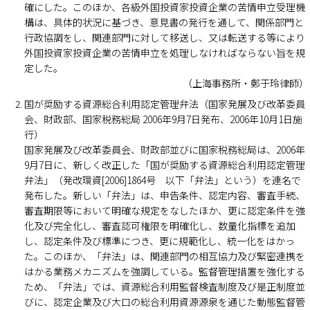
確にした。このほか、各級外国投資家投資企業の苦情申立受理機
構は、具体的状況に基づき、意見書の発行を通して、関係部門と
行政協調をし、関連部門に対して移送し、又は転送する等により
外国投資家投資企業の苦情申立を処理しなければならない旨を規
定した。
（上海事務所・鄭于玲律師）
国が奨励する資源総合利用認定管理弁法（国家発展及び改革委員
会、財政部、国家税務総局 2006年9月7日発布、2006年10月1日施
行）
国家発展及び改革委員会、財政部並びに国家税務総局は、2006年
9月7日に、新しく改正した「国が奨励する資源総合利用認定管理
弁法」（発改環資[2006]1864号 以下「弁法」という）を連名で
発布した。新しい「弁法」は、申告条件、認定内容、審査手続、
審査期限等において明確な規定をなしたほか、更に認定条件を強
化及び完全化し、審査認可権限を明確化し、数量化指標を追加
し、認定条件及び標準につき、更に規範化し、統一化をはかっ
た。このほか、「弁法」は、関連部門の相互協力及び緊密連携を
はかる業務メカニズムを強調している。監督管理措置を強化する
ため、「弁法」では、資源総合利用監督検査制度及び是正制度並
びに、認定企業及び大口の総合利用資源源泉を通じた動態監督管