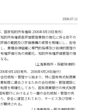
2006.07.11
家知的所有権局 2006年4月19日発布）
「知的所有権資産評価管理業務の強化に係る若干の
産評価の範囲及び評価機構の資質を明確にし、各地
求し、業種自律組織に専門的指導及び自律的管理の
所有権評価行為の規範化、知的所有権評価管理の強
になる。
（上海事務所・孫毓琦律師）
4月18日発布、2006年4月24日施行）
の会社統制・管理から始まり、特に国有株式制商業
企業制度に適合させるための会社統制・管理建設に
告制度を明確化しており、国有商業銀行の株式制度
国有銀行におけるより一層の会社統制・管理の完
おり、安全に運営されており、サービス及び効率・
とが期待される。
（上海事務所・薛洋律師助理）