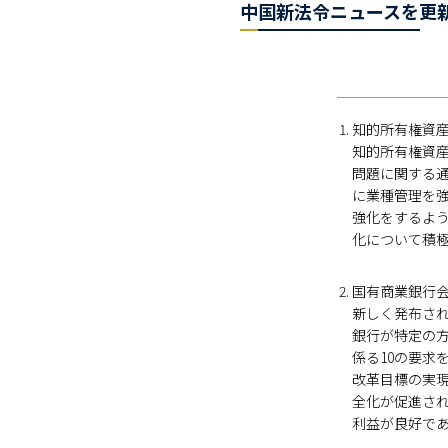
中国新法令ニュースを更
知的所有権資産
知的所有権資
問題に関する
に業種管理を
強化をするよ
化について積
国有商業銀行会
新しく発布さ
銀行が特定の
係る10の要
改革目標の実
全化が促進さ
利益が良好で