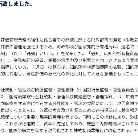
新致しました。
評価管理業務の強化に係る若干の問題に関する財政部等の通知（財政部、国
産評価の管理を強化するため、財政部及び国家知的所有権局は、連名で
通知」（以下「通知」という。）を発布した。「通知」は知的所有権資
強化し、業務執行の品質、業種の信用力及び影響力を向上させるよう要
う指導している。「通知」の発布は、知的所有権評価範囲の拡張、知的
極的に作用し、資産評価の専門化の深化に対して大きな意義をもつこと
社統制・管理及び関連監督・管理指針（中国銀行業監督・管理委員会 2006年
れた「国有商業銀行会社統制・管理及び関連監督・管理指針」は、広義
方向転換をする際に存在する会社統制・管理の欠陥に対して、現代金融
求を提出するとともに、改革の考査及び監督のための各指標並びに検査報
現確保について重要な現実的意義を有する。同時にこの指針により、5大
れ、これらが段階的に、資本が充足しており、厳密に内部統制がされて
あり、国際競争力を有する現代化された株式制商業銀行に改造されるこ