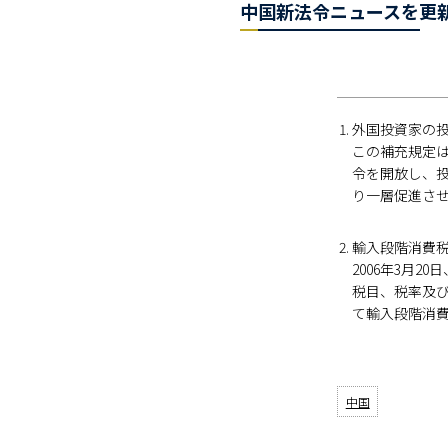
中国新法令ニュースを更
外国投資家の投
この補充規定
令を開放し、
り一層促進さ
輸入段階消費税
2006年3月
税目、税率及
て輸入段階消
中国