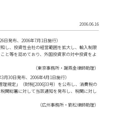
2006.06.16
日発布、2006年7月1日施行）
緩和し、投資性会社の経営範囲を拡大し、輸入制限
うこと等を認めており、外国投資家の対中投資をよ
（東京事務所・謝燕金律師助理）
30日発布、2006年4月1日施行）
理規定」（財税[2006]33号）を公布し、消費税の
は税関総署に対して当該通知を発布し、税関に対し
（広州事務所・劉松律師助理）