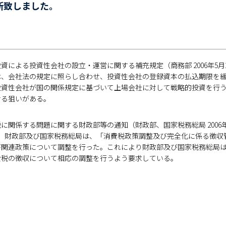
新致しました。
資による投資性会社の設立・運営に関する補充規定（商務部 2006年5月26
は、会社法の規定に照らし合わせ、投資性会社の登録資本の払込期限を
投資性会社が国の関係規定に基づいて上場会社に対して戦略的投資を行
せる狙いがある。
に関係する問題に関する財政部等の通知（財政部、国家税務総局 2006年3月
20日、財政部及び国家税務総局は、「消費税政策調整及び完全化に係る徴収管
び関連政策について調整を行った。これにより財政部及び国家税務総局
費税の徴収について相応の調整を行うよう要求している。