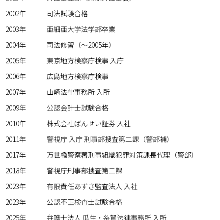
2002年
司法試験合格
2003年
亜細亜大学法学部卒業
2004年
司法修習（～2005年）
2005年
東京地方検察庁検事 入庁
2006年
広島地方検察庁検事
2007年
山崎法律事務所 入所
2009年
公認会計士試験合格
2010年
株式会社ばんせい証券 入社
2011年
警視庁 入庁 刑事部捜査第二課（警部補）
2017年
万世橋警察署刑事組織犯罪対策課長代理（警部）
2018年
警視庁刑事部捜査第二課
2023年
有限責任あずさ監査法人 入社
2023年
公認不正検査士試験合格
2025年
弁護士法人 瓜生・糸賀法律事務所 入所