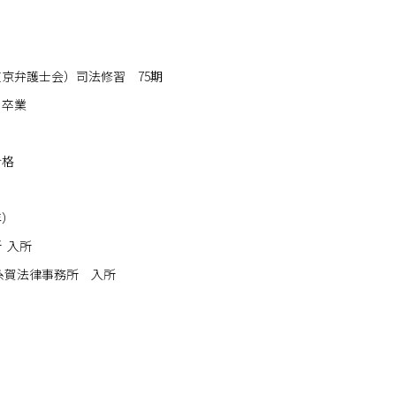
京弁護士会）司法修習 75期
 卒業
合格
年）
 入所
糸賀法律事務所 入所