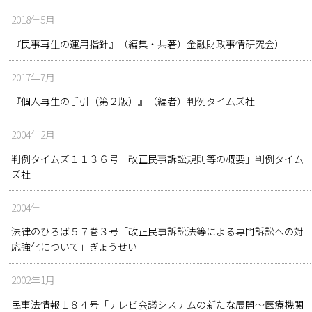
2018年5月
『民事再生の運用指針』（編集・共著）金融財政事情研究会）
2017年7月
『個人再生の手引（第２版）』（編者）判例タイムズ社
2004年2月
判例タイムズ１１３６号「改正民事訴訟規則等の概要」判例タイム
ズ社
2004年
法律のひろば５７巻３号「改正民事訴訟法等による専門訴訟への対
応強化について」ぎょうせい
2002年1月
民事法情報１８４号「テレビ会議システムの新たな展開～医療機関