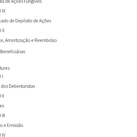
ia de Ações Fungíveis
 IX
icado de Depósito de Ações
 X
te, Amortização e Reembolso
 Beneficiárias
tures
 I
o dos Debenturistas
II
es
III
ão e Emissão
 IV