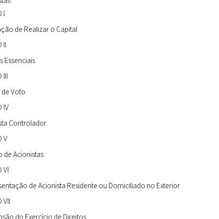
stas
 I
ção de Realizar o Capital
II
os Essenciais
III
o de Voto
 IV
sta Controlador
 V
 de Acionistas
 VI
entação de Acionista Residente ou Domiciliado no Exterior
 VII
são do Exercício de Direitos