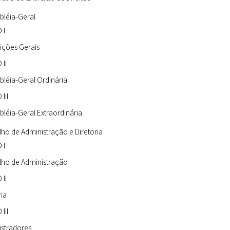
bléia-Geral
 I
ições Gerais
II
léia-Geral Ordinária
III
léia-Geral Extraordinária
ho de Administração e Diretoria
 I
lho de Administração
II
ria
III
stradores