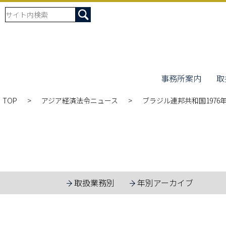
事務所案内
取
TOP
アジア経済法令ニュース
ブラジル連邦共和国1976
取扱業務別
年別アーカイブ