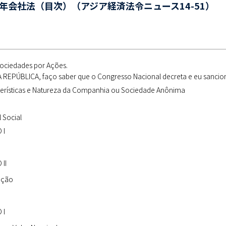
6年会社法（目次）（アジア経済法令ニュース14-51）
Sociedades por Ações.
REPÚBLICA, faço saber que o Congresso Nacional decreta e eu sanciono
erísticas e Natureza da Companhia ou Sociedade Anônima
l Social
 I
II
ação
 I