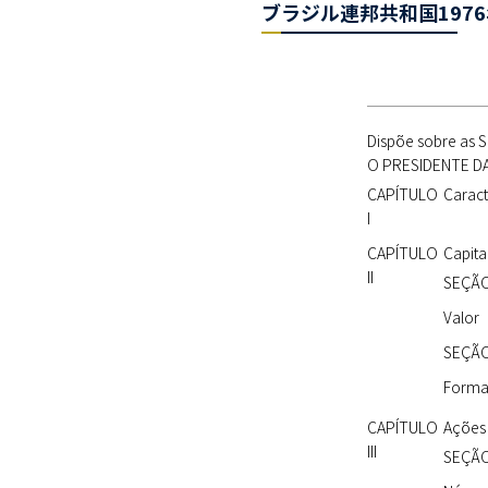
ブラジル連邦共和国197
Dispõe sobre as 
O PRESIDENTE DA 
CAPÍTULO
Caract
I
CAPÍTULO
Capita
II
SEÇÃO
Valor
SEÇÃO 
Form
CAPÍTULO
Ações
III
SEÇÃO