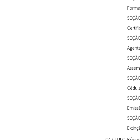
Forma,
SEÇÃO
Certif
SEÇÃO
Agente
SEÇÃO
Assemb
SEÇÃO 
Cédula
SEÇÃO
Emissã
SEÇÃO
Extinç
CAPÍTULO
Bônus