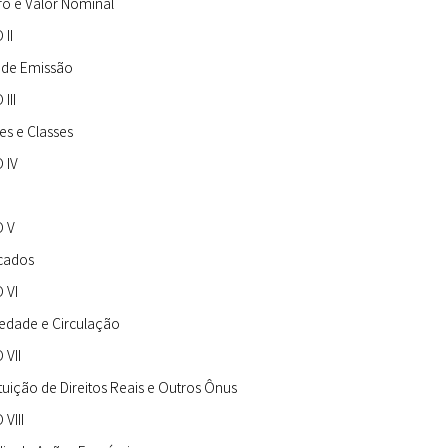
o e Valor Nominal
II
 de Emissão
III
es e Classes
 IV
a
 V
icados
 VI
edade e Circulação
 VII
tuição de Direitos Reais e Outros Ônus
VIII