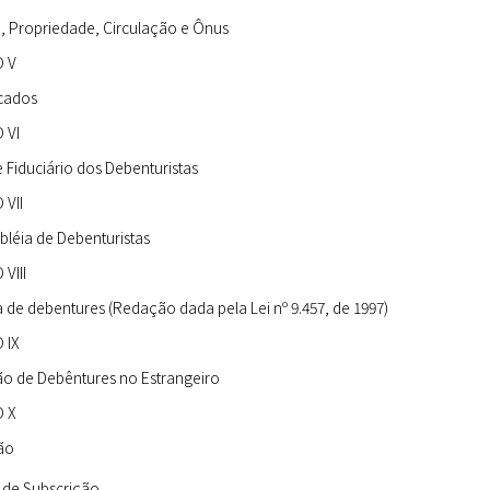
 Propriedade, Circulação e Ônus
 V
icados
 VI
 Fiduciário dos Debenturistas
 VII
léia de Debenturistas
VIII
 de debentures (Redação dada pela Lei nº 9.457, de 1997)
 IX
o de Debêntures no Estrangeiro
 X
ão
 de Subscrição