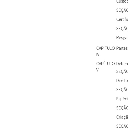
Custód
SEÇÃO
Certif
SEÇÃO
Resga
CAPÍTULO
Partes
IV
CAPÍTULO
Debên
V
SEÇÃO
Direit
SEÇÃO 
Espéci
SEÇÃO 
Criaç
SEÇÃO