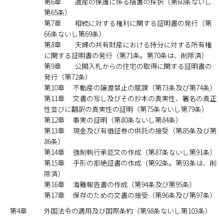
第6章 遺産の保護に係る措置の採択（第60条ないし
第65条）
第7章 相続に対する権利に関する証明書の発行（第
66条ないし第69条）
第8章 夫婦の共有財産における持分に対する所有権
に関する証明書の発行（第71条。第70条は、削除済）
第9章 公開入札からの住宅の取得に関する証明書の
発行（第72条）
第10章 不動産の譲渡禁止の賦課（第73条及び第74条）
第11章 文書の写し及びその抄本の真実性、署名の真正
性並びに翻訳の真実性の証明（第75条ないし第79条）
第12章 事実の証明（第80条ないし第84条）
第13章 現金及び有価証券の供託の接受（第85条及び第
86条）
第14章 強制執行承認文の作成（第87条ないし第91条）
第15章 手形の拒絶証書の作成（第92条。第93条は、削
除済）
第16章 海難報告書の作成（第94条及び第95条）
第17章 保存のための文書の接受（第96条及び第97条）
第4章
外国法令の適用及び国際条約（第98条ないし第103条）