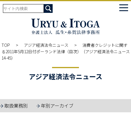
tog
nav
TOP
アジア経済法令ニュース
消費者クレジットに関す
る2011年5月12日付ポーランド法律（目次）（アジア経済法令ニュース
14-45）
アジア経済法令ニュース
取扱業務別
年別アーカイブ