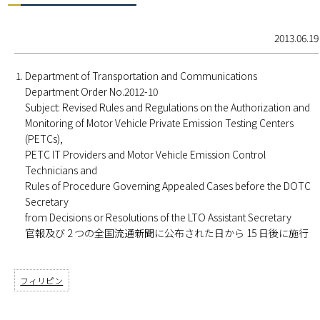
2013.06.19
Department of Transportation and Communications
Department Order No.2012-10
Subject: Revised Rules and Regulations on the Authorization and
Monitoring of Motor Vehicle Private Emission Testing Centers
(PETCs),
PETC IT Providers and Motor Vehicle Emission Control
Technicians and
Rules of Procedure Governing Appealed Cases before the DOTC
Secretary
from Decisions or Resolutions of the LTO Assistant Secretary
官報及び 2 つの全国流通新聞に公布された日から 15 日後に施行
フィリピン