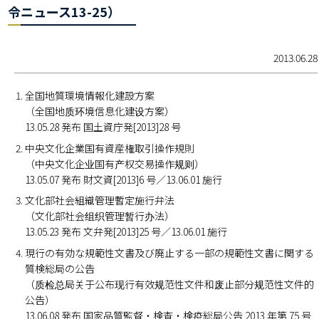
令ニュース13-25）
2013.06.28
全国地質環境情報化建設方案
（全国地质环境信息化建设方案）
13.05.28 発布 国土資庁発[2013]28 号
中央文化企業国有資産権取引操作規則
（中央文化企业国有产权交易操作规则）
13.05.07 発布 財文資[2013]6 号／13.06.01 施行
文化部社会組織管理暫定施行弁法
（文化部社会组织管理暂行办法）
13.05.23 発布 文弁発[2013]25 号／13.06.01 施行
現行の有効な規範性文書及び廃止する一部の規範性文書に関する
質検総局の公告
（质检总局关于公布现行有效规范性文件和废止部分规范性文件的
公告）
13.06.08 発布 国家品質監督・検査・検疫総局公告 2013 年第 75 号