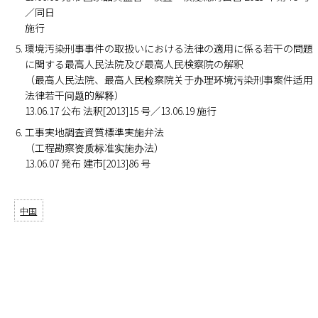
／同日
施行
環境汚染刑事事件の取扱いにおける法律の適用に係る若干の問題
に関する最高人民法院及び最高人民検察院の解釈
（最高人民法院、最高人民检察院关于办理环境污染刑事案件适用
法律若干问题的解释）
13.06.17 公布 法釈[2013]15 号／13.06.19 施行
工事実地調査資質標準実施弁法
（工程勘察资质标准实施办法）
13.06.07 発布 建市[2013]86 号
中国