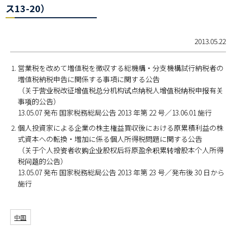
ス13-20）
2013.05.22
営業税を改めて増値税を徴収する総機構・分支機構試行納税者の
増値税納税申告に関係する事項に関する公告
（关于营业税改征增值税总分机构试点纳税人增值税纳税申报有关
事项的公告）
13.05.07 発布 国家税務総局公告 2013 年第 22 号／13.06.01 施行
個人投資家による企業の株主権益買収後における原累積利益の株
式資本への転換・増加に係る個人所得税問題に関する公告
（关于个人投资者收购企业股权后将原盈余积累转增股本个人所得
税问题的公告）
13.05.07 発布 国家税務総局公告 2013 年第 23 号／発布後 30 日から
施行
中国