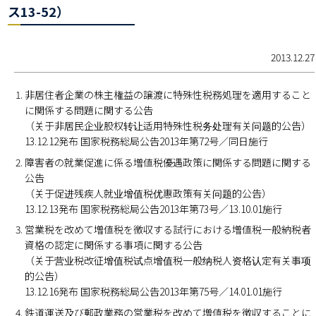
ス13-52）
2013.12.27
非居住者企業の株主権益の譲渡に特殊性税務処理を適用すること
に関係する問題に関する公告
（关于非居民企业股权转让适用特殊性税务处理有关问题的公告）
13.12.12発布 国家税務総局公告2013年第72号／同日施行
障害者の就業促進に係る増値税優遇政策に関係する問題に関する
公告
（关于促进残疾人就业增值税优惠政策有关问题的公告）
13.12.13発布 国家税務総局公告2013年第73号／13.10.01施行
営業税を改めて増値税を徴収する試行における増値税一般納税者
資格の認定に関係する事項に関する公告
（关于营业税改征增值税试点增值税一般纳税人资格认定有关事项
的公告）
13.12.16発布 国家税務総局公告2013年第75号／14.01.01施行
鉄道運送及び郵政業務の営業税を改めて増値税を徴収することに