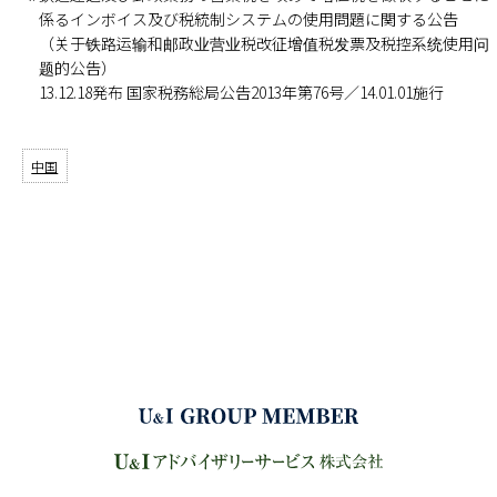
係るインボイス及び税統制システムの使用問題に関する公告
（关于铁路运输和邮政业营业税改征增值税发票及税控系统使用问
题的公告）
13.12.18発布 国家税務総局公告2013年第76号／14.01.01施行
中国