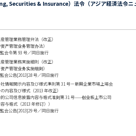
g, Securities & Insurance）法令（アジア経済法令
資産管理業務管理弁法（改正）
户资产管理业务管理办法）
布 証監会令第 93 号／同日施行
資産管理業務実施細則（改正）
合资产管理业务实施细则）
布 証監会公告[2013]28 号／同日施行
社情報開示内容及び様式準則第 31 号－新興企業市場上場会
の内容及び様式（2013 年改正）
的公司信息披露内容与格式准则第 31 号——创业板上市公司
容与格式（2013 年修订））
布 証監会公告[2013]29 号／同日施行