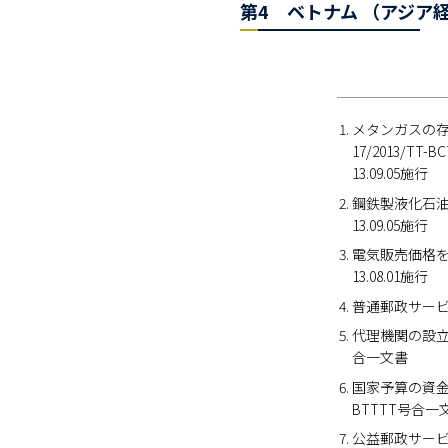
第4 ベトナム （アジア経
メタンガスの存
17/2013/TT-
13.09.05施行
鋼鉄製液化石油ガ
13.09.05施行
電気販売価格を規
13.08.01施行
普通郵政サービス
代理機関の設立
合一文書
国家予算の資金
BTTTT号合一
公益郵政サービス