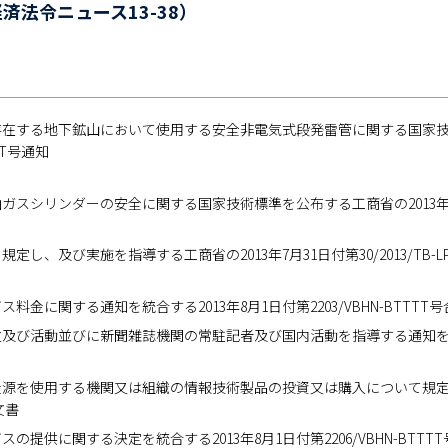
済法令ニュース13-38）
在する地下鉱山において使用する安全非電気式段発雷管に関する国家技術標
BCT号通知
スシリンダーの安全に関する国家技術標準を公布する工商省の2013年7月17日
定し、及び実施を指導する工商省の2013年7月31日付第30/2013/TB-L
料金に関する通知を統合する2013年8月1日付第2203/VBHN-BTTTT
及び活動並びに新聞雑誌機関の常駐記者及び国内活動を指導する通知を統合する2
源を使用する機関又は組織の情報技術製品の投資又は購入について規定する議定
文書
の提供に関する決定を統合する2013年8月1日付第2206/VBHN-BTTT