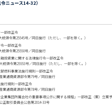
令ニュース14-32）
令一部改正令
公布 大統領令第25545号／同日施行（ただし、一部を除く。）
行令一部改正令
布 大統領令第25550号／同日施行
金融投資業に関する法律施行令一部改正令
2公布 大統領令第25553号／同日施行（ただし、一部を除く。）
代替燃料事業法施行規則一部改正令
2公布 産業通商資源部令第79号／同日施行
法施行規則一部改正令
3公布 産業通商資源部令第78号／同日施行
限企業集団所属会社の重要事項公示に関する規程」一部改正（案）立案
公布 公正取引委員会公告第2014-33号