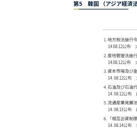
第5 韓国 （アジア経済法
地方税法施行
14.08.12
産地管理法施
14.08.12公
資本市場及び
14. 08.1
石油及び石油
14. 08.1
流通産業発展
14. 08.1
「相互出資制
14. 08.14