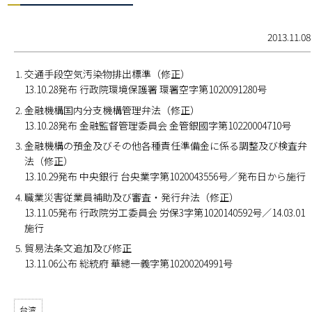
2013.11.08
交通手段空気汚染物排出標準（修正）
13.10.28発布 行政院環境保護署 環署空字第1020091280号
金融機構国内分支機構管理弁法（修正）
13.10.28発布 金融監督管理委員会 金管銀國字第10220004710号
金融機構の預金及びその他各種責任準備金に係る調整及び検査弁
法（修正）
13.10.29発布 中央銀行 台央業字第1020043556号／発布日から施行
職業災害従業員補助及び審査・発行弁法（修正）
13.11.05発布 行政院労工委員会 労保3字第1020140592号／14.03.01
施行
貿易法条文追加及び修正
13.11.06公布 総統府 華總一義字第10200204991号
台湾