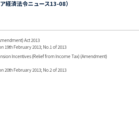
ア経済法令ニュース13-08）
Amendment) Act 2013
 on 19th February 2013; No.1 of 2013
sion Incentives (Relief from Income Tax) (Amendment)
 on 20th February 2013; No.2 of 2013