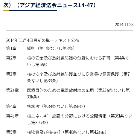
次）（アジア経済法令ニュース14-47）
2014.11.28
2014年11月4日最新の単一テキスト公布
第1章
総則（第1条ないし第3条）
第2章
核の安全及び放射線防護の分野における許可（第4条な
いし第6条）
第3章
核の安全及び放射線防護並びに従業員の健康保護（第7
条ないし第33条）
第3a章
医療目的のための電離放射線の応用（第33a条ないし第
33k条）
第4章
核施設（第34条ないし第39k条）
第4a章
核エネルギー施設の分野における公開情報（第39l条ない
し第39o条）
第5章
核物質及び核技術（第40条ないし第42a条）