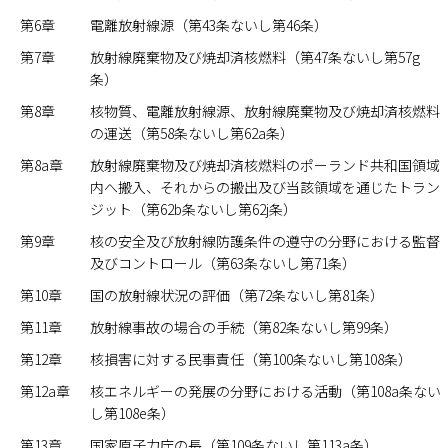
第6章
電離放射線源（第43条ないし第46条）
第7章
放射線廃棄物及び焼却済核燃料（第47条ないし第57g
条）
第8章
核物質、電離放射線源、放射線廃棄物及び焼却済核燃料
の運送（第58条ないし第62a条）
第8a章
放射線廃棄物及び焼却済核燃料のポーランド共和国領域
内へ搬入、それからの搬出及び当該領域を通じたトラン
ジット（第62b条ないし第62j条）
第9章
核の安全及び放射線防護条件の遵守の分野における監督
及びコントロール（第63条ないし第71条）
第10章
国の放射線状況の評価（第72条ないし第81条）
第11章
放射線事故の場合の手続（第82条ないし第99条）
第12章
核損害に対する民事責任（第100条ないし第108条）
第12a章
核エネルギーの発展の分野における活動（第108a条ない
し第108e条）
第13章
国家原子力庁の長（第109条ないし第113a条）