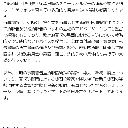
金融機関・取引先・従業員等のステークホルダーの理解や支持を得
ることができるか否か等の多角的な観点からの検討も必要となりま
す。

当事務所は、近時の上場企業を当事者とする敵対的買収案件につい
て買収者及び被買収者のいずれの立場のアドバイザーとしても豊富
な経験を有しており、敵対的買収の局面における攻防について戦略
的かつ実践的なアドバイスを提供し、公開買付届出書・意見表明報
告書等の法定書面の作成及び事前相談や、敵対的買収に関連して設
置される特別委員会の設置・運営、法的手続の具体的な実行等の支
援を行っております。

また、平時の事前警告型買収防衛策の設計・導入・継続・廃止につ
いても、買収防衛策に対する機関投資家や議決権行使助言機関の姿
勢に関する豊富な経験と最新の動向、有事となった場合のシミュレ
ーション等に基づきクライアントの意思決定をサポートしておりま
す。