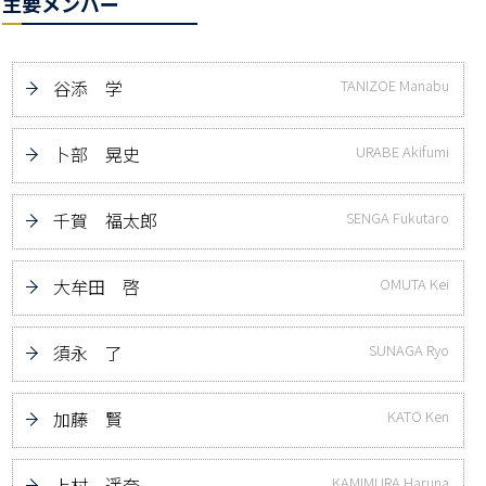
主要メンバー
谷添 学
TANIZOE Manabu
卜部 晃史
URABE Akifumi
千賀 福太郎
SENGA Fukutaro
大牟田 啓
OMUTA Kei
須永 了
SUNAGA Ryo
加藤 賢
KATO Ken
上村 遥奈
KAMIMURA Haruna