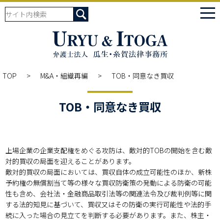
tog
nav
TOP
M&A・組織再編
TOB・同意なき買収
TOB・同意なき買収
上場企業の企業支配権をめぐる攻防は、敵対的TOBの開始を含む敵
対的買収の局面を迎えることがあります。

敵対的買収の局面においては、買収自体の成立可能性のほか、新株
予約権の無償割当て等の様々な買収防衛策の発動による防衛の可能
性も含め、会社法・金融商品取引法等の関連法令及び裁判例等に関
する法的知見に基づいて、買収又はその防衛の実行可能性や法的手
続に入った場合の見立てを判断する必要があります。また、株主・