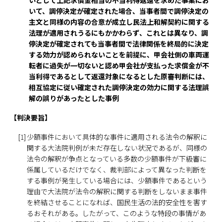
いとして上記求償金相当の不当利得返還を求めた事案にお
いて、調停決定が確定された場合、当事者間で調停決定の
主文と同様の内容の合意が成立し民法上和解契約に関する
法理が適用されうるにもかかわらず、これとは異なり、調
停決定が確定されても当事者間で法律関係を終局的に決定
する効力が認められないことを前提に、甲会社側の車両運
転者に過失が一切ないと認め甲会社が支払った求償金が不
当利得であるとして返還対象になるとした原審判断には、
相互協定に従い確定された調停決定の効力に関する法理誤
解の誤りがあったとした事例
【判決要旨】
[1]
少額事件において具体的な事件に適用される法令の解釈に
関する大法院判例が未だ存在しない状況であるが、同様の
法令の解釈が争点となっている多数の少額事件が下級審に
係属しているだけでなく、裁判部によって異なった判断を
する事例が発生している場合には、少額事件であるという
理由で大法院が法令の解釈に関する判断をしないまま事件
を終結させることになれば、国民生活の法的安全性を害す
るおそれがある。したがって、このような特段の事情があ