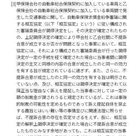
[3]
甲保険会社の自動車総合保険契約に加入している車両と乙
保険会社の自動車総合保険契約に加入している車両間で発
生した交通事故に関して、自動車保険求償金紛争審議に関
する相互協定（以下「相互協定」という）に従い構成され
た審議委員会が調停決定をし、その決定が確定されたもの
の、上記調停決定の確定により甲会社と乙会社間に不提訴
合意が成立するか否かが問題となった事案において、相互
協定には、それにより構成された審議委員会が行った調停
決定が一定の手続を経て確定された場合に当事者間に調停
決定の主文と同様の内容の合意が成立したのと同一の効力
を有する旨が規定されているに過ぎず、また、さらに、不
提訴合意が成立したのと同一の効力を有する旨は明示され
ていない点、及び、相互協定には調停決定が確定されて以
降正当な理由なく訴えを提起した当事者に対しては一定の
額の制裁金が課されうると規定されているが、これは事後
的制裁の可能性を定めるものであって訴え提起自体を禁止
する趣旨とはいい難い等の事情並びに関連法理に照らせ
ば、不提訴合意の存在を否定せざるをえず、仮に、相互協
定の解釈上調停決定が確定された場合に不提訴合意が成立
したものとみなす余地があっても、これは相互協定の当事