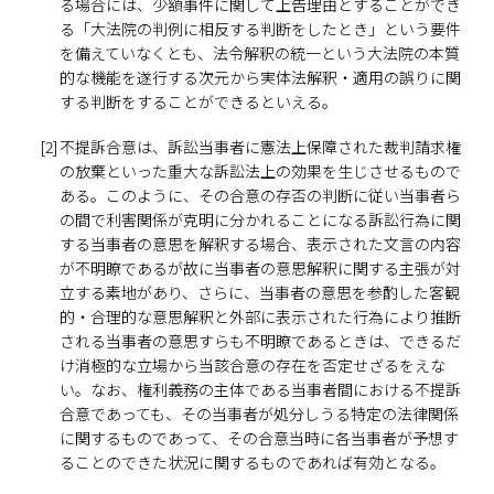
る場合には、少額事件に関して上告理由とすることができ
る「大法院の判例に相反する判断をしたとき」という要件
を備えていなくとも、法令解釈の統一という大法院の本質
的な機能を遂行する次元から実体法解釈・適用の誤りに関
する判断をすることができるといえる。
[2]
不提訴合意は、訴訟当事者に憲法上保障された裁判請求権
の放棄といった重大な訴訟法上の効果を生じさせるもので
ある。このように、その合意の存否の判断に従い当事者ら
の間で利害関係が克明に分かれることになる訴訟行為に関
する当事者の意思を解釈する場合、表示された文言の内容
が不明瞭であるが故に当事者の意思解釈に関する主張が対
立する素地があり、さらに、当事者の意思を参酌した客観
的・合理的な意思解釈と外部に表示された行為により推断
される当事者の意思すらも不明瞭であるときは、できるだ
け消極的な立場から当該合意の存在を否定せざるをえな
い。なお、権利義務の主体である当事者間における不提訴
合意であっても、その当事者が処分しうる特定の法律関係
に関するものであって、その合意当時に各当事者が予想す
ることのできた状況に関するものであれば有効となる。