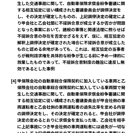
生した交通事故に関して、自動車保険求償金紛争審議に関
する相互協定に従い構成された審議委員会が調停決定を
し、その決定が確定したものの、上記調停決定の確定によ
り甲会社と乙会社間に不提訴合意が成立するか否かが問題
となった事案において、諸般の事情と関連法理に照らせば
不提訴合意の存在を否定せざるをえず、仮に、相互協定の
解釈上調停決定が確定された場合に不提訴合意が成立した
ものと認める余地があっても、これは、相互協定の当事者
らが裁判請求権を具体的な紛争が生じる前に予め一律的に
放棄したものであって、不提訴合意制度の趣旨に違反し無
効であるとした事例
[4]
甲保険会社の自動車総合保険契約に加入している車両と乙
保険会社の自動車総合保険契約に加入している車両間で発
生した交通事故に関して、自動車保険求償金紛争審議に関
する相互協定に従い構成された審議委員会が甲会社側の車
両運転者と乙会社側の車両運転者の過失比率を定める内容
の調停決定をし、その決定が確定されると、甲会社が調停
決定の定めるとおりに求償金を支払った後、乙会社を相手
に上記事故につき甲会社側の車両運転者には過失が一切な