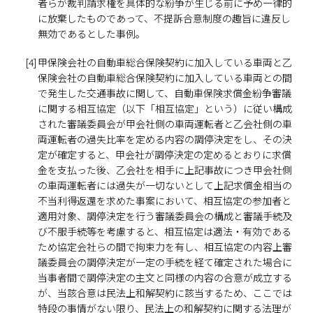
者らが裁判請求権を具体的な紛争が生じる前に予め一律的
に放棄したものであって、不提訴合意制度の趣旨に違反し
無効であるとした事例。
[4]
甲保険会社の自動車総合保険契約に加入している車両と乙
保険会社の自動車総合保険契約に加入している車両との間
で発生した交通事故に関して、自動車保険求償金紛争審議
に関する相互協定（以下「相互協定」という）に従い構成
された審議委員会が甲会社側の車両運転者と乙会社側の車
両運転者の過失比率を定める内容の調停決定をし、その決
定が確定すると、甲会社が調停決定の定めるとおりに求償
金を支払った後、乙会社を相手に上記事故につき甲会社側
の車両運転者には過失が一切ないとして上記求償金相当の
不当利得返還を求めた事案において、相互協定の参加者と
適用対象、調停決定を行う審議委員会の構成と審議手続及
び不服手続等を考慮すると、相互協定は適法・有効である
ため協定会社らの間で拘束力を有し、相互協定の内容上審
議委員会の調停決定が一定の手続を経て確定された場合に
当事者間で調停決定の主文と同様の内容の合意が成立する
が、当該合意は民法上和解契約に該当するため、ここでは
特段の事情がない限り、民法上の和解契約に関する法理が