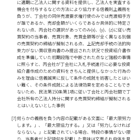
に適期に乙法人に関する資料を提供し、乙法人を実査する
機会を付与するなどの方法により協力する信義則上義務を
負うが、丁会社の同伴売渡要求権行使のみでは売渡相手方
が誰であるか、売却金額がいくらであるか具体的に特定さ
れない点、丙会社の選択があってのみ(x)、(y)、(z)に従い売
買契約の当事者、売買対象、売買金額等が全く異なる別個
の売買契約の締結が擬制される点、上記売却手続の法的拘
束力がない買収意向書のみ提出された状況で投資紹介書作
成を準備していた初期段階で中断された点など諸般の事情
に照らすと、丙会社が丁会社に入札手続進行に必要な投資
紹介書作成のための資料をきちんと提供しなかった行為の
みを理由に信義誠実に反して条件の成就を妨害したとはい
い難く、その条件成就による法律効果を定めることもでき
ないため、民法第150条第1項に従い丁会社と丙会社間で丁
会社所有の乙法人持分に関する売買契約締結が擬制される
とはいえないとした事例
[7]
何らかの義務を負う内容の記載がある文面に「最大限努力
します。」、「最大限協力する。」又は「努力しなければ
ならない。」と記載されている場合、特段の事情がない限
り、当事者が上記語句を記載した意味は文面それ自体を見