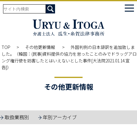
tog
nav
TOP
その他更新情報
外国判例の日本語訳を追加致しま
した。（韓国：(民事)資料提供の協力を怠ったことのみでドラッグアロ
ング権行使を妨害したとはいえないとした事件[大法院2021.01.14.宣
告]）
その他更新情報
取扱業務別
年別アーカイブ