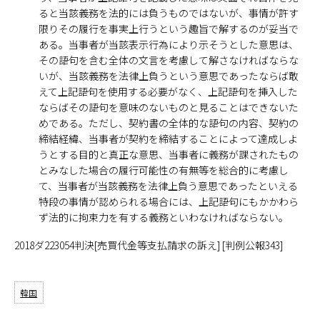
ると当該義務を法的には負うものではないが、事情が許す
限りその履行を事実上行うという趣旨で解するのが妥当で
ある。当事者が当該表示行為により示そうとした意思は、
その語句を含む全体の文言を考慮して解さなければならな
いが、当該義務を法律上負うという意思であったならば敢
えて上記語句を使用する必要がなく、上記語句を挿入した
ならばその語句を意味のないものと見ることはできないた
めである。ただし、契約書の全体的な語句の内容、契約の
締結経緯、当事者が契約を締結することによって達成しよ
うとする目的と真正な意思、当事者に義務が課されたもの
とみなした場合の履行可能性の有無等を総合的に考慮し
て、当事者が当該義務を法律上負う意思であったといえる
特段の事情が認められる場合には、上記語句にもかかわら
ず法的に拘束力を有する義務といわなければならない。
2018ダ223054判決[売買代金等支払請求の訴え] [判例公報343]
韓国