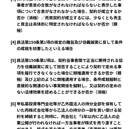
事者が意思の合致がなされなければならないと表示した事
項について合意がなされなかった場合、契約が成立するか
否か（消極）／売買契約が成立するには、少なくとも売主
と買主は具体的に特定されなければならないか否か（積
極）
[4]
民法第150条第1項の規定の趣旨及び信義誠実に反して条件
の成就を妨害したといえる場合
[5]
民法第150条第1項は、契約当事者間で正当に期待される協
力を信義誠実に反して拒否することにより契約で定める事
項を履行できなくなった場合に類推適用できるか否か（積
極）及び上記のように類推適用する場合、条件成就擬制と
直接的な関連のない事実関係を擬制し、又は契約の定めの
ない法律効果を認めることができるか否か（消極）
[6]
甲私募投資専門会社等が乙外国法人の持分全部を保有して
いた丙株式会社等から乙法人の持分の一部を買い受ける契
約を締結すると同時に、丙会社と「3年以内に乙法人の企
業公開が行われなければ一方当事者が株式を売り渡すこと