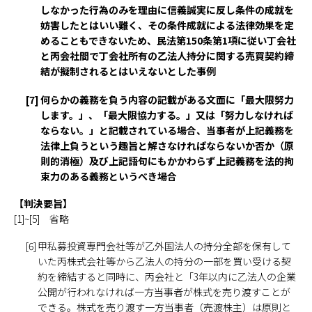
しなかった行為のみを理由に信義誠実に反し条件の成就を
妨害したとはいい難く、その条件成就による法律効果を定
めることもできないため、民法第150条第1項に従い丁会社
と丙会社間で丁会社所有の乙法人持分に関する売買契約締
結が擬制されるとはいえないとした事例
[7]
何らかの義務を負う内容の記載がある文面に「最大限努力
します。」、「最大限協力する。」又は「努力しなければ
ならない。」と記載されている場合、当事者が上記義務を
法律上負うという趣旨と解さなければならないか否か（原
則的消極）及び上記語句にもかかわらず上記義務を法的拘
束力のある義務というべき場合
【判決要旨】
[1]~[5] 省略
[6]
甲私募投資専門会社等が乙外国法人の持分全部を保有して
いた丙株式会社等から乙法人の持分の一部を買い受ける契
約を締結すると同時に、丙会社と「3年以内に乙法人の企業
公開が行われなければ一方当事者が株式を売り渡すことが
できる。株式を売り渡す一方当事者（売渡株主）は原則と