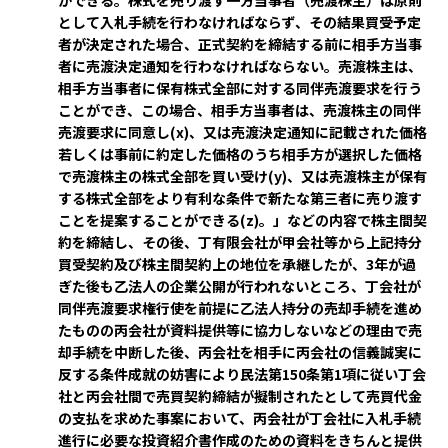
ができる。株式を売り渡す一方当事者（売渡株主）は原則
として入札手続を行わなければならず、その結果買受予定
者が決定された場合、正式契約を締結する前に相手方当事
者に売渡決定通知を行わなければならない。売渡株主は、
相手方当事者に保有株式全部に対する同伴売渡要求を行う
ことができ、この場合、相手方当事者は、売渡株主の同伴
売渡要求に同意し(x)、又は売渡決定通知に記載された価格
若しくは事前に約定した価格のうち相手方が選択した価格
で売渡株主の株式全部を買い受け(y)、又は売渡株主が保有
する株式全部をより有利な条件で新たな第三者に売り渡す
ことを提案することができる(z)。」などの内容で株主間契
約を締結し、その後、丁有限会社が甲会社等から上記持分
買受契約及び株主間契約上の地位を承継したが、3年が過
ぎた後も乙法人の企業公開が行われないところ、丁会社が
同伴売渡要求権行使を前提に乙法人持分の売却手続を進め
たものの丙会社が資料提供等に協力しないなどの理由で売
却手続を中断した後、丙会社を相手に丙会社の信義誠実に
反する条件成就の妨害により民法第150条第1項に従い丁会
社と丙会社間で売買契約締結が擬制されたとして売買代金
の支払を求めた事案において、丙会社が丁会社に入札手続
進行に必要な投資紹介書作成のための資料をきちんと提供