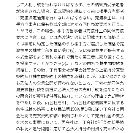
して入札手続を行わなければならず、その結果買受予定者
が決定された場合、正式契約を締結する前に相手方当事者
に売渡決定通知を行わなければならない。売渡株主は、相
手方当事者に保有株式全部に対する同伴売渡要求を行うこ
とができ、この場合、相手方当事者は売渡株主の同伴売渡
要求に同意し(x)、又は売渡決定通知に記載された価格若し
くは事前に約定した価格のうち相手方が選択した価格で売
渡株主の株式全部を買い受け(y)、又は売渡株主が保有する
株式全部をより有利な条件で新たな第三者に売り渡すこと
を提案することができる(z)。」などの内容で株主間契約を
締結し、その後、丁有限会社が甲会社等から上記持分買受
契約及び株主間契約上の地位を承継したが、3年が過ぎた後
も乙法人の企業公開が行われないところ、丁会社が同伴売
渡要求権行使を前提に乙法人持分の売却手続を進めたもの
の丙会社が資料提供等に協力しないなどの理由で売却手続
を中断した後、丙会社を相手に丙会社の信義誠実に反する
条件成就の妨害により民法第150条第1項に従い丁会社と丙
会社間で売買契約締結が擬制されたとして売買代金の支払
を求めた事案において、丙会社は、丁会社が行う売却手続
の状況と進行段階に応じて乙法人持分の円滑な売却のため