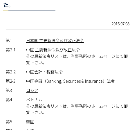
た。
2016.07.08
第1
日本国 主要新法令及び改正法令
第2-1
中国 主要新法令及び改正法令
その最新法令リストは、当事務所の
ホームページ
にて御
覧下さい。
第2-2
中国会計・税務法令
第2-3
中国金融（Banking, Securities & Insurance）法令
第3
ロシア
第4
ベトナム
その最新法令リストは、当事務所の
ホームページ
にて御
覧下さい。
第5
韓国