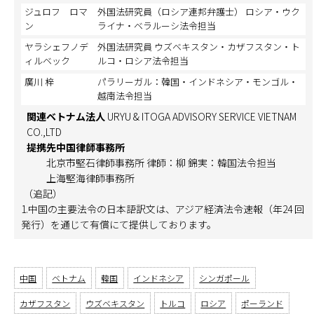
ジュロフ ロマ
外国法研究員（ロシア連邦弁護士） ロシア・ウク
ン
ライナ・ベラルーシ法令担当
ヤラシェフノデ
外国法研究員 ウズベキスタン・カザフスタン・ト
ィルベック
ルコ・ロシア法令担当
廣川 梓
パラリーガル：韓国・インドネシア・モンゴル・
越南法令担当
関連ベトナム法人
URYU & ITOGA ADVISORY SERVICE VIETNAM
CO.,LTD
提携先中国律師事務所
北京市堅石律師事務所 律師：柳 錦実：韓国法令担当
上海堅海律師事務所
（追記）
1.中国の主要法令の日本語訳文は、アジア経済法令速報（年24 回
発行）を通じて有償にて提供しております。
中国
ベトナム
韓国
インドネシア
シンガポール
カザフスタン
ウズベキスタン
トルコ
ロシア
ポーランド