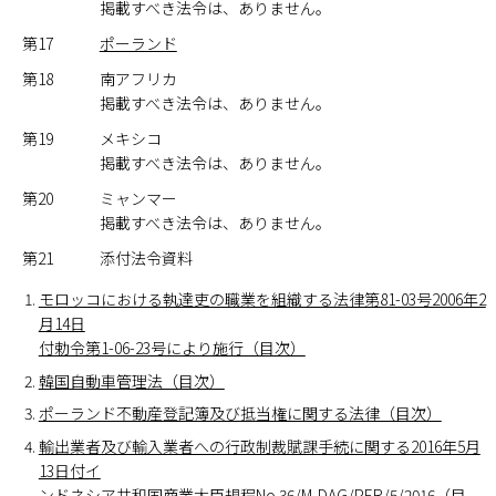
掲載すべき法令は、ありません。
第17
ポーランド
第18
南アフリカ
掲載すべき法令は、ありません。
第19
メキシコ
掲載すべき法令は、ありません。
第20
ミャンマー
掲載すべき法令は、ありません。
第21
添付法令資料
モロッコにおける執達吏の職業を組織する法律第81-03号2006年2
月14日
付勅令第1-06-23号により施行（目次）
韓国自動車管理法（目次）
ポーランド不動産登記簿及び抵当権に関する法律（目次）
輸出業者及び輸入業者への行政制裁賦課手続に関する2016年5月
13日付イ
ンドネシア共和国商業大臣規程No.36/M-DAG/PER/5/2016（目