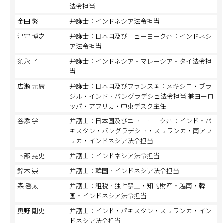
法令担当
金田 繁
弁護士：インドネシア法令担当
津守 博之
弁護士：日本国及びニューヨーク州：インドネシ
ア法令担当
須永 了
弁護士：インドネシア・マレーシア・タイ法令担
当
広瀬 元康
弁護士：日本国及びフランス国：メキシコ・ブラ
ジル・インド・バングラデシュ法令担当 兼ヨーロ
ッパ・アフリカ・中東デスク主任
谷添 学
弁護士：日本国及びニューヨーク州：インド・パ
キスタン・バングラデシュ・スリランカ・南アフ
リカ・インドネシア法令担当
卜部 晃史
弁護士：インドネシア法令担当
鈴木 崇
弁護士：韓国・インドネシア法令担当
森 啓太
弁護士：租税・独占禁止・知的財産・越南・韓
国・インドネシア法令担当
奥野 剛史
弁護士：インド・パキスタン・スリランカ・イン
ドネシア法令担当