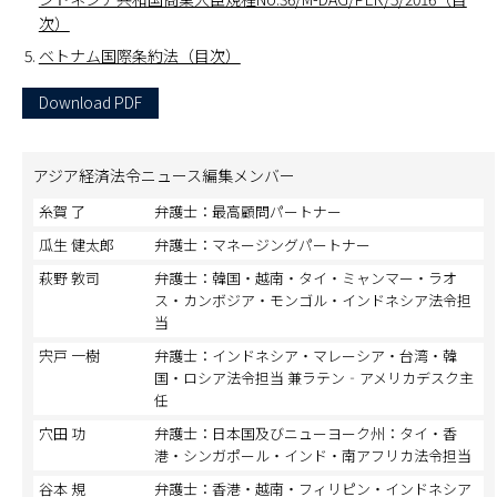
次）
ベトナム国際条約法（目次）
Download PDF
アジア経済法令ニュース編集メンバー
糸賀 了
弁護士：最高顧問パートナー
瓜生 健太郎
弁護士：マネージングパートナー
萩野 敦司
弁護士：韓国・越南・タイ・ミャンマー・ラオ
ス・カンボジア・モンゴル・インドネシア法令担
当
宍戸 一樹
弁護士：インドネシア・マレーシア・台湾・韓
国・ロシア法令担当 兼ラテン‐アメリカデスク主
任
穴田 功
弁護士：日本国及びニューヨーク州：タイ・香
港・シンガポール・インド・南アフリカ法令担当
谷本 規
弁護士：香港・越南・フィリピン・インドネシア