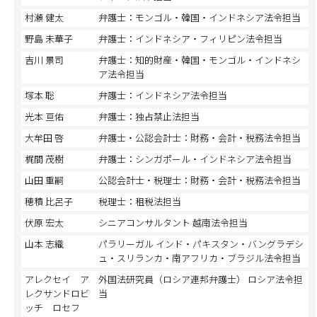
村瀬 健太
弁護士：モンゴル・韓国・インドネシア法令担当
野島 未華子
弁護士：インドネシア・フィリピン法令担当
吉川 景司
弁護士：知的財産・韓国・モンゴル・インドネシ
ア法令担当
塚本 聡
弁護士：インドネシア法令担当
光本 亘佑
弁護士：独占禁止法担当
大牟田 啓
弁護士・公認会計士：財務・会計・税務法令担当
梶間 茂樹
弁護士：シンガポール・インドネシア法令担当
山田 重嗣
公認会計士・税理士：財務・会計・税務法令担当
穂積 比呂子
税理士：租税法担当
伏原 宏太
シニアコンサルタント 越南法令担当
山本 志織
パラリーガル インド・パキスタン・バングラデシ
ュ・スリランカ・南アフリカ・ブラジル法令担当
アレクセイ ア
外国法研究員（ロシア連邦弁護士） ロシア法令担
レクサンドロビ
当
ッチ ロセフ