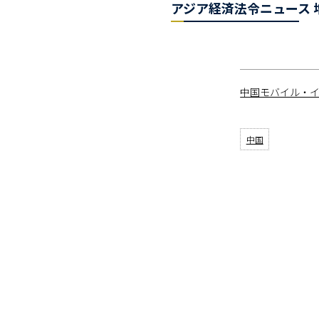
アジア経済法令ニュース 増
中国モバイル・
中国