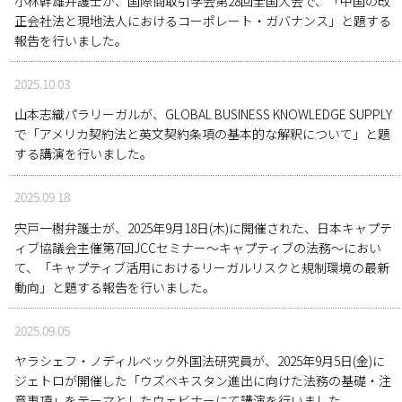
小林幹雄弁護士が、国際商取引学会第28回全国大会で、「中国の改
正会社法と現地法人におけるコーポレート・ガバナンス」と題する
報告を行いました。
2025.10.03
山本志織パラリーガルが、GLOBAL BUSINESS KNOWLEDGE SUPPLY
で「アメリカ契約法と英文契約条項の基本的な解釈について」と題
する講演を行いました。
2025.09.18
宍戸一樹弁護士が、2025年9月18日(木)に開催された、日本キャプテ
ィブ協議会主催第7回JCCセミナー〜キャプティブの法務〜におい
て、「キャプティブ活用におけるリーガルリスクと規制環境の最新
動向」と題する報告を行いました。
2025.09.05
ヤラシェフ・ノディルベック外国法研究員が、2025年9月5日(金)に
ジェトロが開催した「ウズベキスタン進出に向けた法務の基礎・注
意事項」をテーマとしたウェビナーにて講演を行いました。