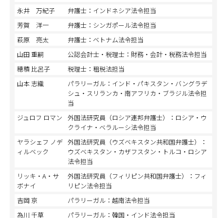
永井 万紀子
弁護士：インドネシア法令担当
芳賀 洋一
弁護士：シンガポール法令担当
萩原 亮太
弁護士：ベトナム法令担当
山田 重嗣
公認会計士・税理士：財務・会計・税務法令担当
穂積 比呂子
税理士：租税法担当
山本 志織
パラリーガル：インド・パキスタン・バングラデ
シュ・スリランカ・南アフリカ・ブラジル法令担
当
ジュロフ ロマン
外国法研究員（ロシア連邦弁護士）：ロシア・ウ
クライナ・ベラルーシ法令担当
ヤラシェフ ノデ
外国法研究員（ウズベキスタン共和国弁護士）：
ィルベック
ウズベキスタン・カザフスタン・トルコ・ロシア
法令担当
リッキ・A・サ
外国法研究員（フィリピン共和国弁護士）：フィ
ボナイ
リピン法令担当
吉岡 京
パラリーガル：越南法令担当
為川 千草
パラリーガル：韓国・インド法令担当