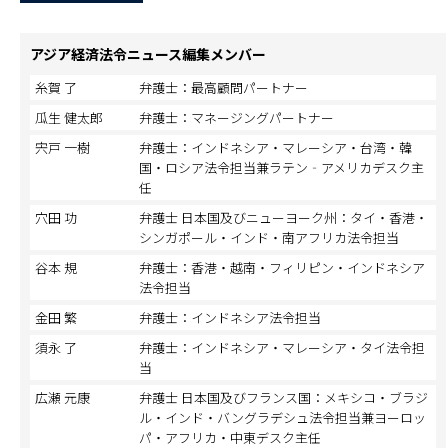
アジア経済法令ニュース編集メンバー
糸賀 了
弁護士：最高顧問パートナー
瓜生 健太郎
弁護士：マネージングパートナー
宍戸 一樹
弁護士：インドネシア・マレーシア・台湾・韓
国・ロシア法令担当兼ラテン‐アメリカデスク主
任
穴田 功
弁護士 日本国及びニューヨーク州：タイ・香港・
シンガポール・インド・南アフリカ法令担当
谷本 規
弁護士：香港・越南・フィリピン・インドネシア
法令担当
金田 繁
弁護士：インドネシア法令担当
須永 了
弁護士：インドネシア・マレーシア・タイ法令担
当
広瀬 元康
弁護士 日本国及びフランス国：メキシコ・ブラジ
ル・インド・バングラデシュ法令担当兼ヨーロッ
パ・アフリカ・中東デスク主任