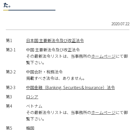
た。
2020.07.22
第1
日本国 主要新法令及び改正法令
第2-1
中国 主要新法令及び改正法令
その最新法令リストは、当事務所の
ホームページ
にて御
覧下さい。
第2-2
中国会計・税務法令
掲載すべき法令は、ありません。
第2-3
中国金融（Banking, Securities & Insurance）法令
第3
ロシア
第4
ベトナム
その最新法令リストは、当事務所の
ホームページ
にて御
覧下さい。
第5
韓国