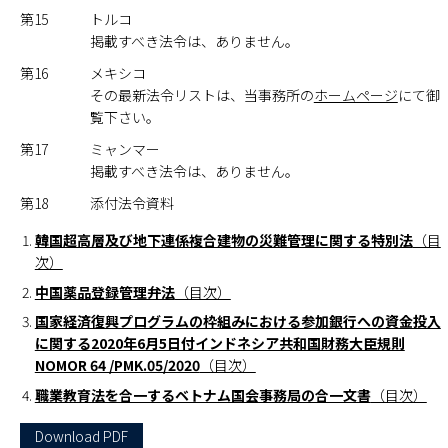
第15
トルコ
掲載すべき法令は、ありません。
第16
メキシコ
その最新法令リストは、当事務所の
ホームページ
にて御
覧下さい。
第17
ミャンマー
掲載すべき法令は、ありません。
第18
添付法令資料
韓国超高層及び地下連係複合建物の災難管理に関する特別法
（目
次）
中国薬品登録管理弁法
（目次）
国家経済復興プログラムの枠組みにおける参加銀行への資金投入
に関する2020年6月5日付インドネシア共和国財務大臣規則
NOMOR 64 /PMK.05/2020
（目次）
職業教育法を合一するベトナム国会事務局の合一文書
（目次）
Download PDF