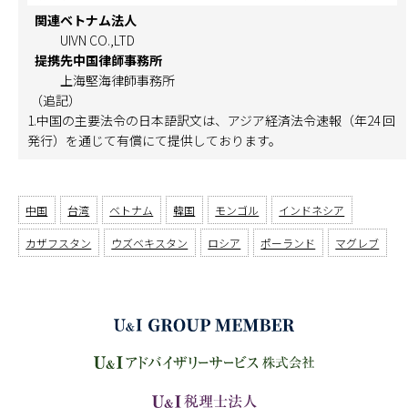
関連ベトナム法人
UIVN CO.,LTD
提携先中国律師事務所
上海堅海律師事務所
（追記）
1.中国の主要法令の日本語訳文は、アジア経済法令速報（年24 回
発行）を通じて有償にて提供しております。
中国
台湾
ベトナム
韓国
モンゴル
インドネシア
カザフスタン
ウズベキスタン
ロシア
ポーランド
マグレブ