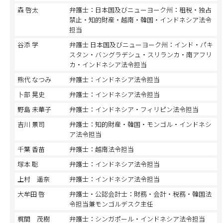
森 啓太
弁護士：日本国及びニューヨーク州：租税・独占
禁止・知的財産・越南・韓国・インドネシア法令
担当
谷添 学
弁護士 日本国及びニューヨーク州：インド・パキ
スタン・バングラデシュ・スリランカ・南アフリ
カ・インドネシア法令担当
熊代 なつみ
弁護士：インドネシア法令担当
卜部 晃史
弁護士：インドネシア法令担当
野島 未華子
弁護士：インドネシア・フィリピン法令担当
吉川 景司
弁護士：知的財産・韓国・モンゴル・インドネシ
ア法令担当
千葉 香苗
弁護士：越南法令担当
塚本 聡
弁護士：インドネシア法令担当
上村 遥奈
弁護士：インドネシア法令担当
大牟田 啓
弁護士・公認会計士：財務・会計・税務・韓国法
令担当兼モンゴルデスク主任
梶間 茂樹
弁護士：シンガポール・インドネシア法令担当