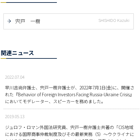
宍戸 一樹
SHISHIDO Kazuki
関連ニュース
2022.07.04
早川吉尚弁護士、宍戸一樹弁護士が、2022年7月1日(金)に、開催さ
れた『Behavior of Foreign Investors Facing Russia-Ukraine Crisis』
においてモデレーター、スピーカーを務めました。
2019.05.13
ジュロフ・ロマン外国法研究員、宍戸一樹弁護士共著の「CIS地域
における国際商事仲裁制度及びその最新実務（5）～ウクライナに